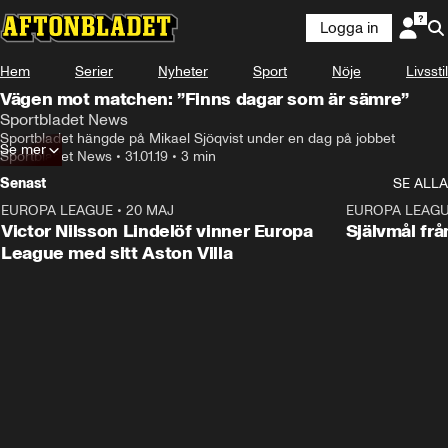
Logga in
Hem
Serier
Nyheter
Sport
Nöje
Livsstil
Vägen mot matchen: ”Finns dagar som är sämre”
Sportbladet News
Sportbladet hängde på Mikael Sjöqvist under en dag på jobbet
Se mer
Sportbladet News
•
31.01.19
•
3 min
Senast
SE ALLA
EUROPA LEAGUE
•
20 MAJ
1:32
EUROPA LEAG
Victor Nilsson Lindelöf vinner Europa
Självmål frå
League med sitt Aston Villa