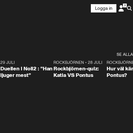
Logga in
SE ALLA
9
29 JULI
0:47
ROCKBJÖRNEN
•
28 JULI
0:15
ROCKBJÖRN
Duellen i Noll2 : ”Han
Rockbjörnen-quiz:
Hur väl kä
ljuger mest”
Katia VS Pontus
Pontus?