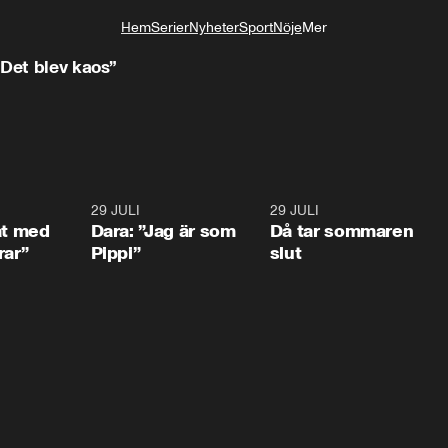
Hem
Serier
Nyheter
Sport
Nöje
Mer
Livsstil
“Det blev kaos”
1:02
29 JULI
0:41
29 JULI
0:3
at med
Dara: ”Jag är som
Då tar sommaren
rar”
Pippi”
slut