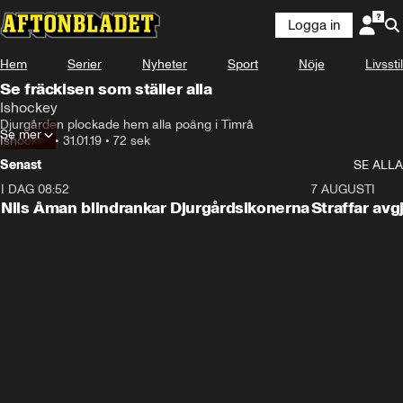
Logga in
Hem
Serier
Nyheter
Sport
Nöje
Livsstil
Se fräckisen som ställer alla
Ishockey
Djurgården plockade hem alla poäng i Timrå
Se mer
Ishockey
•
31.01.19
•
72 sek
Senast
SE ALLA
I DAG 08:52
1:08
7 AUGUSTI
Nils Åman blindrankar Djurgårdsikonerna
Straffar avg