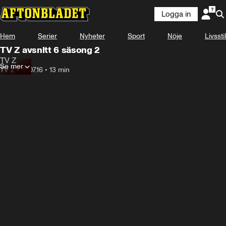
Logga in
Hem
Serier
Nyheter
Sport
Nöje
Livsstil
TV Z avsnitt 6 säsong 2
TV Z
Se mer
TV Z
•
18.07.16
•
13 min