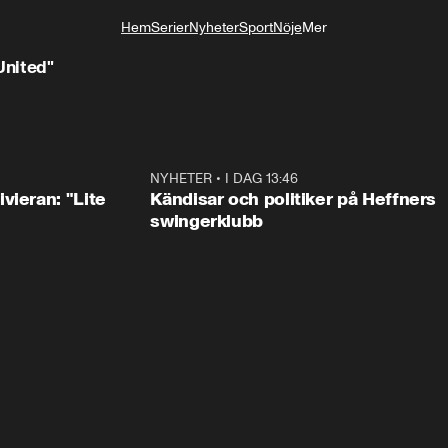
Hem
Serier
Nyheter
Sport
Nöje
Mer
Livsstil
United"
2:02
NYHETER
•
I DAG 13:46
0:5
vieran: "Lite
Kändisar och politiker på Heffners
swingerklubb