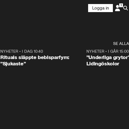
Logga in
SE ALLA
5
NYHETER
•
I DAG 10:40
1:01
NYHETER
•
I GÅR 15:00
Rituals släppte bebisparfym:
”Underliga grytor
”Sjukaste”
Lidingöskolor