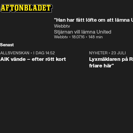
"Han har fått löfte om att lämna 
Webbtv
Stjärnan vill lämna United
Webbtv
•
18.07.16
•
148 min
Senast
ALLSVENSKAN
•
I DAG 14:52
2:31
NYHETER
•
23 JULI
AIK vände – efter rött kort
Lyxmäklaren på Ri
friare här"