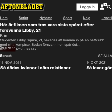
Logga in
Hem
Serier
Nyheter
Sport
Nöje
Livsstil
Här är filmen som tros vara sista spåret efter
försvunna Libby, 21
Krim
Studenten Libby Squire, 21, nekades att komma in på en nattklubb 
med sina kompisar. Sedan försvann hon spårlöst.

Se mer
Krim
•
09.02.19
•
66 sek
Nu undersöker polisen en övervakningsfilm som tros visa den unga 
Senast
SE ALLA
kvinnan när hon hoppar in i en bil med en okänd man.
15 NOV. 2021
3:28
14 OKT. 2021
Så dödas kvinnor i nära relationer
Så lever gö