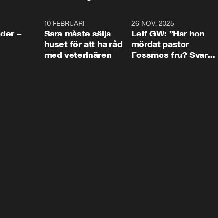
4:24
10 FEBRUARI
4:13
26 NOV. 2025
8:1
der –
Sara måste sälja
Leif GW: ”Har hon
huset för att ha råd
mördat pastor
med veterinären
Fossmos fru? Svar
nej.”