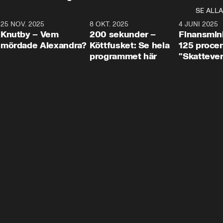
SE ALLA
3
25 NOV. 2025
31:05
8 OKT. 2025
4:29
4 JUNI 2025
Knutby – Vem
200 sekunder –
Finansmin
mördade Alexandra?
Köttfusket: Se hela
125 procent
programmet här
"Skattever
viktig uppg