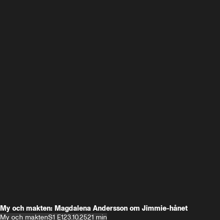
My och makten: Magdalena Andersson om Jimmie-hånet
My och makten
S1 E1
23.10.25
21 min