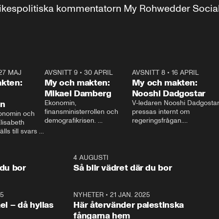
r inrikespolitiska kommentatorn My Rohwedder Soci
27 MAJ
3:51
AVSNITT 9
•
30 APRIL
24:00
AVSNITT 8
•
16 APRIL
25:1
kten:
My och makten:
My och makten:
Mikael Damberg
Nooshi Dadgostar
on
Ekonomin, 
V-ledaren Nooshi Dadgostar
finansministerrollen och 
pressas internt om 
onomin och 
demografikrisen. 
regeringsfrågan.

lisabeth 
Oppositionen ställs till svars 
I Aftonbladets 
ls till svars 
när Socialdemokraternas 
partiledarutfrågning ”My 
stern gästar 
Mikael Damberg gästar My 
och Makten” sätter hon ner 
My och Makten. 
och Makten. 
foten mot kritikerna:

1:06
4 AUGUSTI
1:0
– Vi ställer upp i val. Ska vi 
 du bor
Så blir vädret där du bor
vara med så sitter vi förstås 
25
1:22
NYHETER
•
21 JAN. 2025
0:5
ael – då hyllas
Här återvänder palestinska
fångarna hem