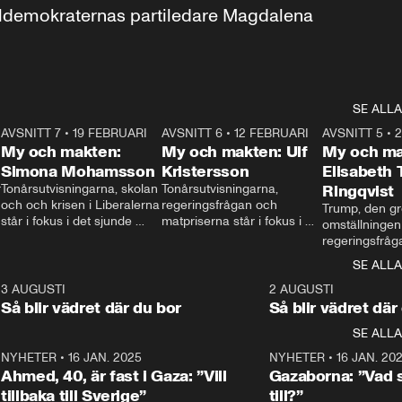
aldemokraternas partiledare Magdalena 
SE ALLA
7
AVSNITT 7
•
19 FEBRUARI
24:30
AVSNITT 6
•
12 FEBRUARI
27:30
AVSNITT 5
•
My och makten:
My och makten: Ulf
My och ma
Simona Mohamsson
Kristersson
Elisabeth
 
Tonårsutvisningarna, skolan 
Tonårsutvisningarna, 
Ringqvist
och och krisen i Liberalerna 
regeringsfrågan och 
Trump, den gr
står i fokus i det sjunde 
matpriserna står i fokus i 
omställningen
avsnittet av ”My och 
det sjätte avsnittet av ”My 
regeringsfråga
makten”. Se när 
och makten”. Se när 
centrum i det 
SE ALLA
Aftonbladets inrikespolitiska 
Aftonbladets inrikespolitiska 
avsnittet av ”
kommentator My 
kommentator My 
6
3 AUGUSTI
1:06
2 AUGUSTI
Makten”. Se nä
Rohwedder ställer 
Rohwedder ställer 
Så blir vädret där du bor
Så blir vädret där
Aftonbladets in
utbildnings- och 
statsminister Ulf Kristersson 
kommentator 
SE ALLA
integrationsminister Simona 
till svars.
Rohwedder stäl
Mohamsson till svars.
Centerpartiets
2
NYHETER
•
16 JAN. 2025
1:01
NYHETER
•
16 JAN. 20
Thand Ring till
Ahmed, 40, är fast i Gaza: ”Vill
Gazaborna: ”Vad s
tillbaka till Sverige”
till?”