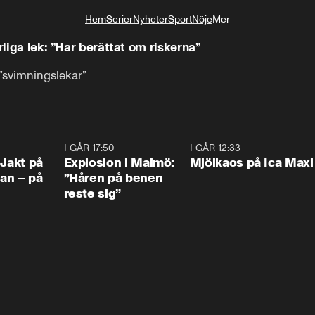
Hem
Serier
Nyheter
Sport
Nöje
Mer
Livsstil
rliga lek: ”Har berättat om riskerna”
 ”svimningslekar”
0:33
I GÅR 17:50
1:10
I GÅR 12:33
0:2
 Jakt på
Explosion i Malmö:
Mjölkaos på Ica Maxi
an – på
”Håren på benen
reste sig”