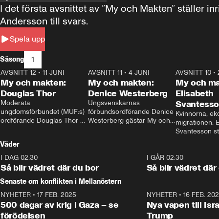
I det första avsnittet av ”My och Makten” ställe
Andersson till svars.
Spela upp
1
Säsong
AVSNITT 12
•
11 JUNI
26:27
AVSNITT 11
•
4 JUNI
23:40
AVSNITT 10
•
My och makten:
My och makten:
My och ma
Douglas Thor
Denice Westerberg
Elisabeth
Moderata 
Ungsvenskarnas 
Svantess
ungdomsförbundet (MUF:s) 
förbundsordförande Denice 
Kvinnorna, ek
ordförande Douglas Thor 
Westerberg gästar My och 
migrationen. E
gästar My och makten. I 
makten. I avsnittet 
Svantesson stäl
avsnittet diskuteras 
diskuteras migrationsfrågan 
när finansmini
Väder
tonårsutvisningarna och hur 
och hur SD ska locka 
Moderaterna ska locka 
kvinnliga väljare. 
I DAG 02:30
1:06
I GÅR 02:30
väljare till valet i höst. 
Så blir vädret där du bor
Så blir vädret där
Senaste om konflikten i Mellanöstern
NYHETER
•
17 FEB. 2025
0:45
NYHETER
•
16 FEB. 20
500 dagar av krig i Gaza – se
Nya vapen till Isr
förödelsen
Trump