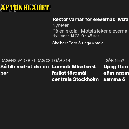
Rektor varnar för elevernas livsfa
Nyheter
På en skola i Motala leker eleverna
Nyheter
•
14.02.19
•
45 sek
Skolbarn
Barn & unga
Motala
DAGENS VÄDER
•
I DAG 02:30
1:06
I GÅR 21:41
0:35
I GÅR 18:52
Så blir vädret där du
Larmet: Misstänkt
Uppgifter:
bor
farligt föremål i
gärningsm
centrala Stockholm
samma ö