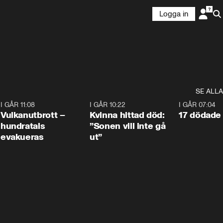
Logga in
SE ALLA
4
I GÅR 11:08
0:27
I GÅR 10:22
1:12
I GÅR 07:04
Vulkanutbrott –
Kvinna hittad död:
17 dödade 
hundratals
”Sonen vill inte gå
evakueras
ut”