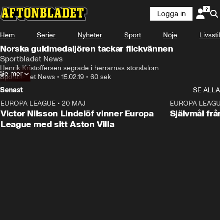
Logga in
Hem
Serier
Nyheter
Sport
Nöje
Livsstil
Norska guldmedaljören tackar flickvännen
Sportbladet News
Henrik Kristoffersen segrade i herrarnas storslalom
Se mer
Sportbladet News
•
15.02.19
•
60 sek
Senast
SE ALLA
EUROPA LEAGUE
•
20 MAJ
1:32
EUROPA LEAG
Victor Nilsson Lindelöf vinner Europa
Självmål frå
League med sitt Aston Villa