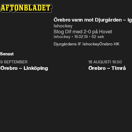
Örebro vann mot Djurgården – i
Ishockey
Slog Dif med 2-0 på Hovet
Ishockey
•
16.02.19
•
62 sek
Djurgårdens IF Ishockey
Örebro HK
Senast
9 SEPTEMBER
18 AUGUSTI 16:50
Plus
Plus
Örebro – Linköping
Örebro – Timrå