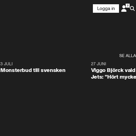
Logga in
SE ALLA
8
3 JULI
0:30
27 JUNI
Monsterbud till svensken
Viggo Björck val
Jets: ”Hört mycke