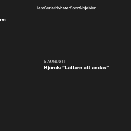
Hem
Serier
Nyheter
Sport
Nöje
Mer
Livsstil
gen
5 AUGUSTI
2:0
Björck: ”Lättare att andas”