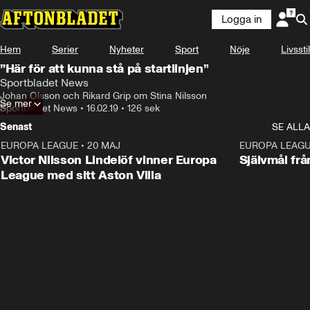
Logga in
Hem
Serier
Nyheter
Sport
Nöje
Livsstil
”Här för att kunna stå på startlinjen”
Sportbladet News
Johan Olsson och Rikard Grip om Stina Nilsson
Se mer
Sportbladet News
•
16.02.19
•
126 sek
Senast
SE ALLA
EUROPA LEAGUE
•
20 MAJ
1:32
EUROPA LEAG
Victor Nilsson Lindelöf vinner Europa
Självmål frå
League med sitt Aston Villa