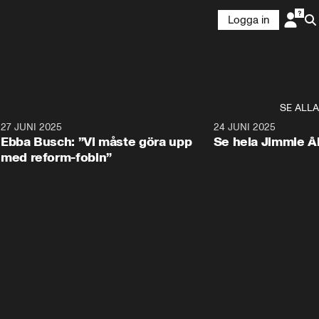
Logga in
SE ALLA
1
27 JUNI 2025
1:24
24 JUNI 2025
Ebba Busch: ”Vi måste göra upp
Se hela Jimmie Å
med reform-fobin”