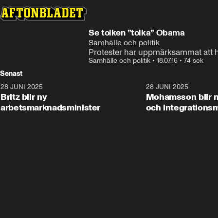
Se tolken ”tolka” Obama
Samhälle och politik
Protester har uppmärksammat att ha
Samhälle och politik
•
18.07.16
•
74 sek
Senast
28 JUNI 2025
1:48
28 JUNI 2025
Britz blir ny
Mohamsson blir n
arbetsmarknadsminister
och integrationsm