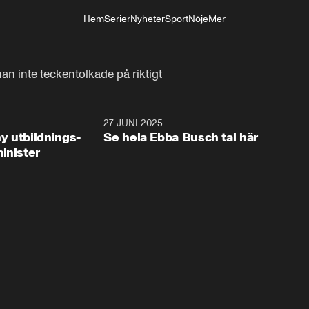
Hem
Serier
Nyheter
Sport
Nöje
Mer
Livsstil
n inte teckentolkade på riktigt
2:28
27 JUNI 2025
32:2
y utbildnings-
Se hela Ebba Busch tal här
inister