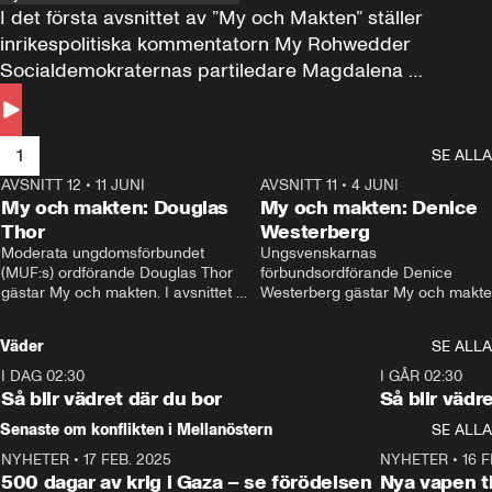
I det första avsnittet av ”My och Makten” ställer 
inrikespolitiska kommentatorn My Rohwedder 
Socialdemokraternas partiledare Magdalena 
Andersson till svars.
1
SE ALLA
AVSNITT 12
•
11 JUNI
26:27
AVSNITT 11
•
4 JUNI
2
My och makten: Douglas
My och makten: Denice
Thor
Westerberg
Moderata ungdomsförbundet 
Ungsvenskarnas 
(MUF:s) ordförande Douglas Thor 
förbundsordförande Denice 
gästar My och makten. I avsnittet 
Westerberg gästar My och makten.
diskuteras tonårsutvisningarna och 
avsnittet diskuteras migrationsfrå
hur Moderaterna ska locka väljare till 
och hur SD ska locka kvinnliga 
Väder
SE ALLA
valet i höst. 
väljare. 
I DAG 02:30
1:06
I GÅR 02:30
Så blir vädret där du bor
Så blir vädr
Senaste om konflikten i Mellanöstern
SE ALLA
NYHETER
•
17 FEB. 2025
0:45
NYHETER
•
16 F
500 dagar av krig i Gaza – se förödelsen
Nya vapen ti