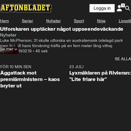
Logga in
Hem
Serier
Nyheter
Sport
Nöje
Livsstil
Utforskaren upptäcker något uppseendeväckande
Nyheter
Luke McPherson, 31 skulle utforska en australiensisk ödelagd park 
men fick till hans förvåning träffa på en fem meter lång vithaj.
Se mer
Nyheter
•
19.02.19
•
46 sek
SE ALLA
FÖR 10 MIN SEN
0:37
23 JULI
Äggattack mot
Lyxmäklaren på Rivieran:
premiärministern – kaos
"Lite friare här"
bryter ut