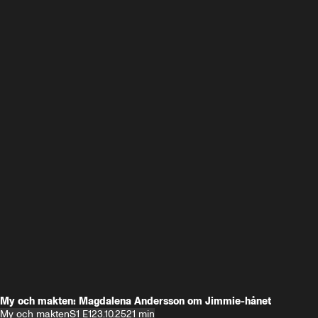
My och makten: Magdalena Andersson om Jimmie-hånet
My och makten
S1 E1
23.10.25
21 min