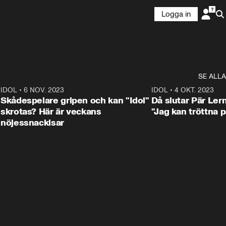
Logga in
SE ALLA
1
IDOL
•
6 NOV. 2023
3:25
IDOL
•
4 OKT. 2023
Skådespelare gripen och kan "Idol"
Då slutar Pär Ler
skrotas? Här är veckans
"Jag kan tröttna på
nöjessnackisar