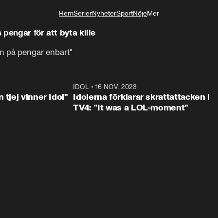
Hem
Serier
Nyheter
Sport
Nöje
Mer
Livsstil
pengar för att byta kille
n på pengar enbart"
1:23
IDOL
•
16 NOV. 2023
0:3
 tjej vinner Idol"
Idolerna förklarar skrattattacken i
TV4: "It was a LOL-moment"