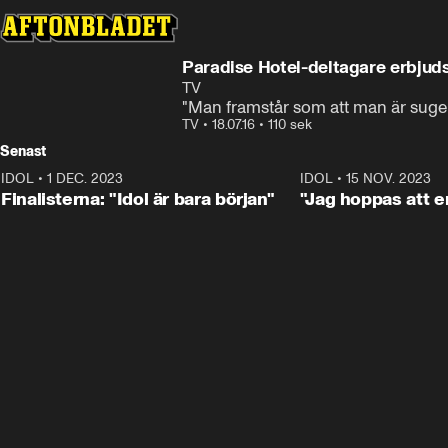
Paradise Hotel-deltagare erbjuds 
TV
"Man framstår som att man är suge
TV
•
18.07.16
•
110 sek
Senast
IDOL
•
1 DEC. 2023
0:56
IDOL
•
15 NOV. 2023
Finalisterna: "Idol är bara början"
"Jag hoppas att en