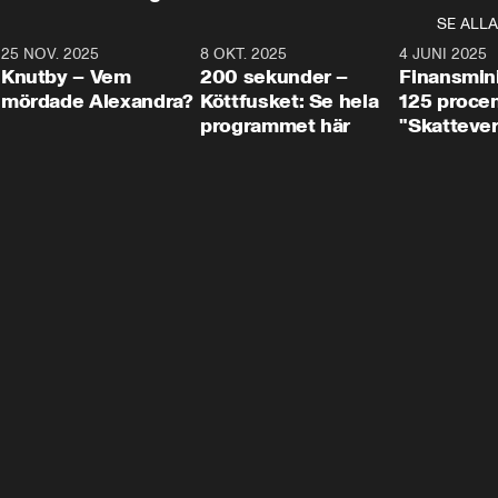
SE ALLA
3
25 NOV. 2025
31:05
8 OKT. 2025
4:29
4 JUNI 2025
Knutby – Vem
200 sekunder –
Finansmin
mördade Alexandra?
Köttfusket: Se hela
125 procent
programmet här
"Skattever
viktig uppg