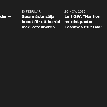
4:24
10 FEBRUARI
4:13
26 NOV. 2025
8:1
der –
Sara måste sälja
Leif GW: ”Har hon
huset för att ha råd
mördat pastor
med veterinären
Fossmos fru? Svar
nej.”