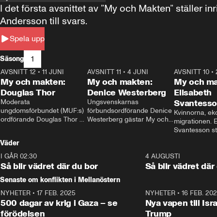
I det första avsnittet av ”My och Makten” ställe
Andersson till svars.
Spela upp
1
Säsong
AVSNITT 12
•
11 JUNI
26:27
AVSNITT 11
•
4 JUNI
23:40
AVSNITT 10
•
My och makten:
My och makten:
My och ma
Douglas Thor
Denice Westerberg
Elisabeth
Moderata 
Ungsvenskarnas 
Svantess
ungdomsförbundet (MUF:s) 
förbundsordförande Denice 
Kvinnorna, ek
ordförande Douglas Thor 
Westerberg gästar My och 
migrationen. E
gästar My och makten. I 
makten. I avsnittet 
Svantesson stäl
avsnittet diskuteras 
diskuteras migrationsfrågan 
när finansmini
Väder
tonårsutvisningarna och hur 
och hur SD ska locka 
Moderaterna ska locka 
kvinnliga väljare. 
I GÅR 02:30
1:06
4 AUGUSTI
väljare till valet i höst. 
Så blir vädret där du bor
Så blir vädret där
Senaste om konflikten i Mellanöstern
NYHETER
•
17 FEB. 2025
0:45
NYHETER
•
16 FEB. 20
500 dagar av krig i Gaza – se
Nya vapen till Isr
förödelsen
Trump