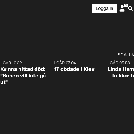
Logga in
SE ALLA
7
I GÅR 10:22
1:12
I GÅR 07:04
0:43
I GÅR 05:58
Kvinna hittad död:
17 dödade i Kiev
Linda Ham
”Sonen vill inte gå
– folkkär t
ut”