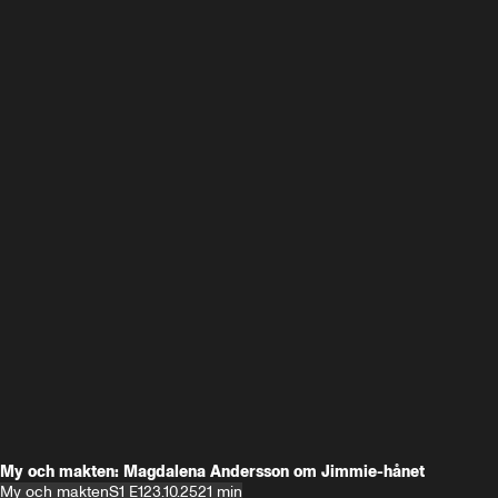
My och makten: Magdalena Andersson om Jimmie-hånet
My och makten
S1 E1
23.10.25
21 min