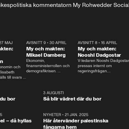
r inrikespolitiska kommentatorn My Rohwedder Soci
27 MAJ
3:51
AVSNITT 9
•
30 APRIL
24:00
AVSNITT 8
•
16 APRIL
25:1
kten:
My och makten:
My och makten:
Mikael Damberg
Nooshi Dadgostar
on
Ekonomin, 
V-ledaren Nooshi Dadgostar
finansministerrollen och 
pressas internt om 
onomin och 
demografikrisen. 
regeringsfrågan.

lisabeth 
Oppositionen ställs till svars 
I Aftonbladets 
ls till svars 
när Socialdemokraternas 
partiledarutfrågning ”My 
stern gästar 
Mikael Damberg gästar My 
och Makten” sätter hon ner 
My och Makten. 
och Makten. 
foten mot kritikerna:

1:06
3 AUGUSTI
1:0
– Vi ställer upp i val. Ska vi 
 du bor
Så blir vädret där du bor
vara med så sitter vi förstås 
25
1:22
NYHETER
•
21 JAN. 2025
0:5
ael – då hyllas
Här återvänder palestinska
fångarna hem