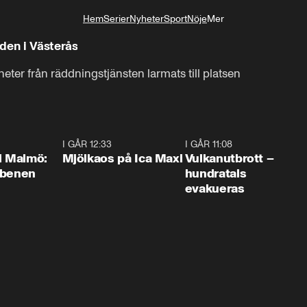
Hem
Serier
Nyheter
Sport
Nöje
Mer
Livsstil
den i Västerås
heter från räddningstjänsten larmats till platsen
1:10
I GÅR 12:33
0:24
I GÅR 11:08
0:2
i Malmö:
Mjölkaos på Ica Maxi
Vulkanutbrott –
 benen
hundratals
evakueras