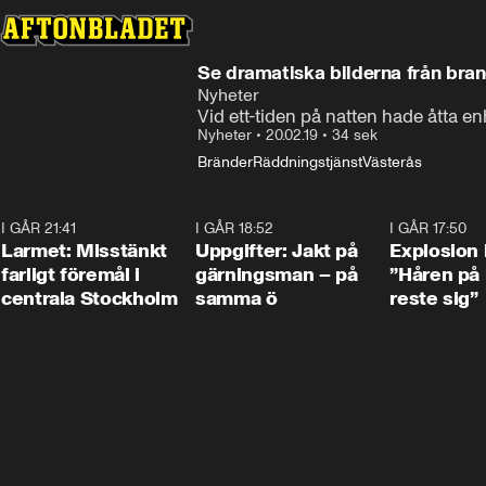
Se dramatiska bilderna från bran
Nyheter
Vid ett-tiden på natten hade åtta en
Nyheter
•
20.02.19
•
34 sek
Bränder
Räddningstjänst
Västerås
I GÅR 21:41
0:35
I GÅR 18:52
0:33
I GÅR 17:50
Larmet: Misstänkt
Uppgifter: Jakt på
Explosion 
farligt föremål i
gärningsman – på
”Håren på
centrala Stockholm
samma ö
reste sig”