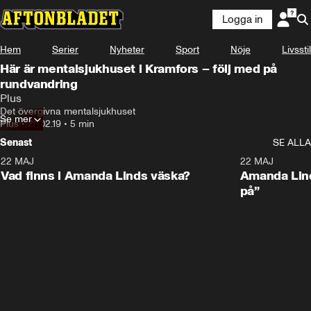
Logga in
Hem
Serier
Nyheter
Sport
Nöje
Livsstil
Här är mentalsjukhuset i Kramfors – följ med på
rundvandring
Plus
Det övergivna mentalsjukhuset
Se mer
Plus
•
20.02.19
•
5 min
Senast
SE ALLA
22 MAJ
0:59
22 MAJ
Plus
Plus
Vad finns i Amanda Linds väska?
Amanda Lind
på”