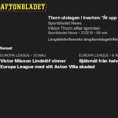
Thorn utslagen i kvarten: ”Åt upp 
Sportbladet News
Viktor Thorn efter sprinten
Sportbladet News
•
21.02.19
•
68 sek
Längdskidor
Svenska längdlandslaget
Vikt
Senast
EUROPA LEAGUE
•
20 MAJ
1:32
EUROPA LEAGUE
•
9 A
Victor Nilsson Lindelöf vinner
Självmål från hal
Europa League med sitt Aston Villa
skadad