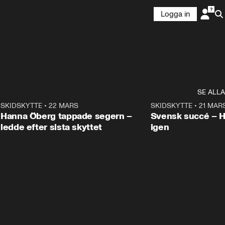
Logga in
SE ALLA
9
SKIDSKYTTE
•
22 MARS
0:55
SKIDSKYTTE
•
21 MAR
Hanna Öberg tappade segern –
Svensk succé – 
ledde efter sista skyttet
igen