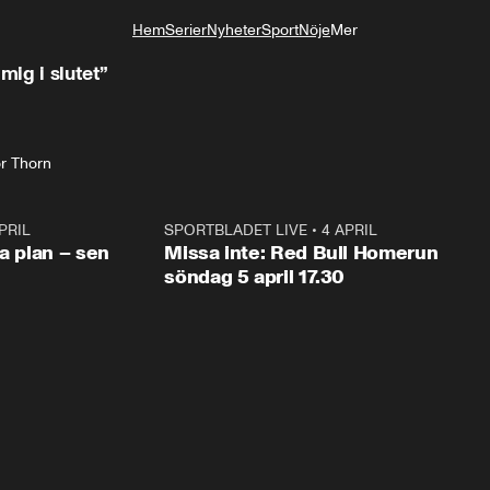
Hem
Serier
Nyheter
Sport
Nöje
Mer
Livsstil
mig i slutet”
or Thorn
PRIL
1:03
SPORTBLADET LIVE
•
4 APRIL
1:0
va plan – sen
Missa inte: Red Bull Homerun
söndag 5 april 17.30