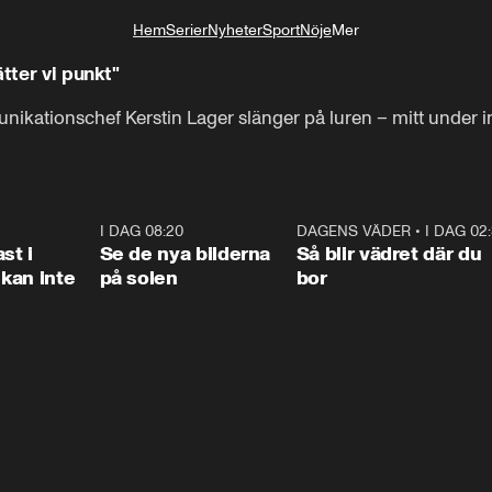
Hem
Serier
Nyheter
Sport
Nöje
Mer
Livsstil
tter vi punkt"
kationschef Kerstin Lager slänger på luren – mitt under i
1:26
I DAG 08:20
0:31
DAGENS VÄDER
•
I DAG 02
1:0
st i
Se de nya bilderna
Så blir vädret där du
kan inte
på solen
bor