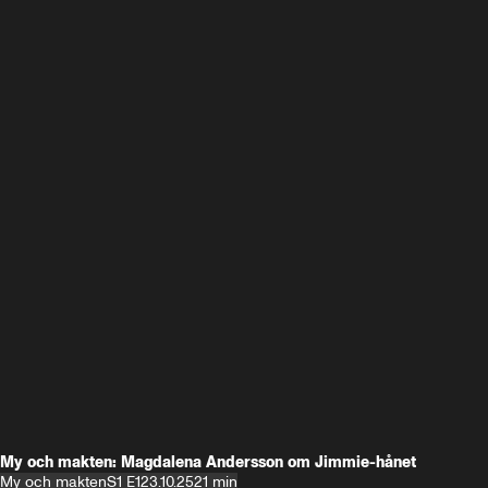
My och makten: Magdalena Andersson om Jimmie-hånet
My och makten
S1 E1
23.10.25
21 min