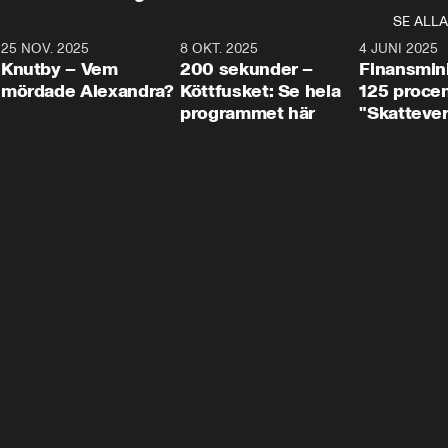
SE ALLA
3
25 NOV. 2025
31:05
8 OKT. 2025
4:29
4 JUNI 2025
Knutby – Vem
200 sekunder –
Finansmin
mördade Alexandra?
Köttfusket: Se hela
125 procent
programmet här
"Skattever
viktig uppg