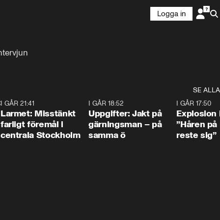
Logga in
ntervjun
SE ALLA
:30
6
I GÅR 21:41
0:35
I GÅR 18:52
0:33
I GÅR 17:50
Larmet: Misstänkt
Uppgifter: Jakt på
Explosion 
farligt föremål i
gärningsman – på
”Håren på
centrala Stockholm
samma ö
reste sig”