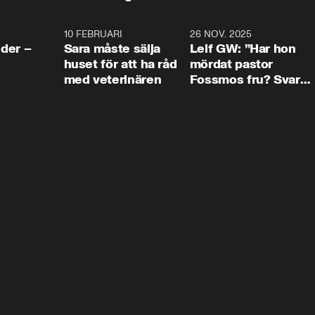
4:24
10 FEBRUARI
4:13
26 NOV. 2025
8:1
der –
Sara måste sälja
Leif GW: ”Har hon
huset för att ha råd
mördat pastor
med veterinären
Fossmos fru? Svar
nej.”