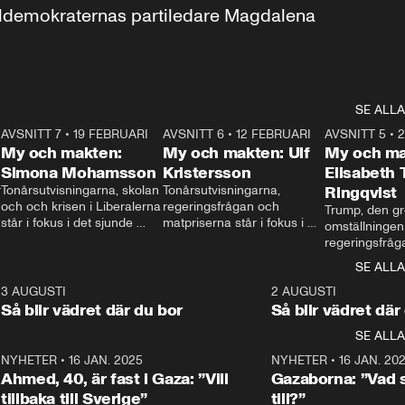
aldemokraternas partiledare Magdalena 
SE ALLA
7
AVSNITT 7
•
19 FEBRUARI
24:30
AVSNITT 6
•
12 FEBRUARI
27:30
AVSNITT 5
•
My och makten:
My och makten: Ulf
My och ma
Simona Mohamsson
Kristersson
Elisabeth
 
Tonårsutvisningarna, skolan 
Tonårsutvisningarna, 
Ringqvist
och och krisen i Liberalerna 
regeringsfrågan och 
Trump, den gr
står i fokus i det sjunde 
matpriserna står i fokus i 
omställningen
avsnittet av ”My och 
det sjätte avsnittet av ”My 
regeringsfråga
makten”. Se när 
och makten”. Se när 
centrum i det 
SE ALLA
Aftonbladets inrikespolitiska 
Aftonbladets inrikespolitiska 
avsnittet av ”
kommentator My 
kommentator My 
6
3 AUGUSTI
1:06
2 AUGUSTI
Makten”. Se nä
Rohwedder ställer 
Rohwedder ställer 
Så blir vädret där du bor
Så blir vädret där
Aftonbladets in
utbildnings- och 
statsminister Ulf Kristersson 
kommentator 
SE ALLA
integrationsminister Simona 
till svars.
Rohwedder stäl
Mohamsson till svars.
Centerpartiets
2
NYHETER
•
16 JAN. 2025
1:01
NYHETER
•
16 JAN. 20
Thand Ring till
Ahmed, 40, är fast i Gaza: ”Vill
Gazaborna: ”Vad s
tillbaka till Sverige”
till?”