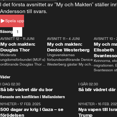
I det första avsnittet av ”My och Makten” ställe
Andersson till svars.
Spela upp
1
Säsong
AVSNITT 12
•
11 JUNI
26:27
AVSNITT 11
•
4 JUNI
23:40
AVSNITT 10
•
My och makten:
My och makten:
My och ma
Douglas Thor
Denice Westerberg
Elisabeth
Moderata 
Ungsvenskarnas 
Svantess
ungdomsförbundet (MUF:s) 
förbundsordförande Denice 
Kvinnorna, ek
ordförande Douglas Thor 
Westerberg gästar My och 
migrationen. E
gästar My och makten. I 
makten. I avsnittet 
Svantesson stäl
avsnittet diskuteras 
diskuteras migrationsfrågan 
när finansmini
Väder
tonårsutvisningarna och hur 
och hur SD ska locka 
Moderaterna ska locka 
kvinnliga väljare. 
I DAG 02:30
1:06
I GÅR 02:30
väljare till valet i höst. 
Så blir vädret där du bor
Så blir vädret där
Senaste om konflikten i Mellanöstern
NYHETER
•
17 FEB. 2025
0:45
NYHETER
•
16 FEB. 20
500 dagar av krig i Gaza – se
Nya vapen till Isr
förödelsen
Trump