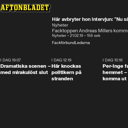
Här avbryter hon intervjun: "Nu sä
Nyheter
Facktoppen Andreas Millers kommuni
Nyheter
•
21.02.19
•
156 sek
Fackförbund
Ledarna
I DAG 19:07
0:42
I DAG 12:19
0:45
I DAG 10:16
Dramatiska scenen –
Här knockas
Per-Inge fa
med mirakulöst slut
politikern på
hemmet – 
stranden
komma ut