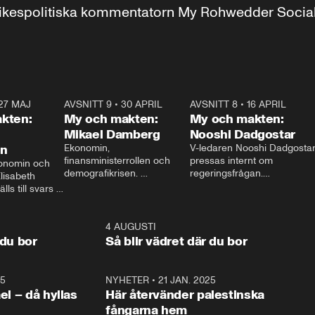
r inrikespolitiska kommentatorn My Rohwedder Soci
27 MAJ
3:51
AVSNITT 9
•
30 APRIL
24:00
AVSNITT 8
•
16 APRIL
25:1
kten:
My och makten:
My och makten:
Mikael Damberg
Nooshi Dadgostar
on
Ekonomin, 
V-ledaren Nooshi Dadgostar
finansministerrollen och 
pressas internt om 
onomin och 
demografikrisen. 
regeringsfrågan.

lisabeth 
Oppositionen ställs till svars 
I Aftonbladets 
ls till svars 
när Socialdemokraternas 
partiledarutfrågning ”My 
stern gästar 
Mikael Damberg gästar My 
och Makten” sätter hon ner 
My och Makten. 
och Makten. 
foten mot kritikerna:

1:06
4 AUGUSTI
1:0
– Vi ställer upp i val. Ska vi 
 du bor
Så blir vädret där du bor
vara med så sitter vi förstås 
25
1:22
NYHETER
•
21 JAN. 2025
0:5
ael – då hyllas
Här återvänder palestinska
fångarna hem