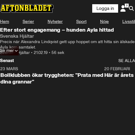
Logga in
Hem
Serier
Nyheter
Sport
Nöje
Livsstil
Efter stort engagemang – hunden Ayla hittad
Svenska Hjältar
Precis när Alexandra Lindqvist gett upp hoppet om att hitta sin älskade 
Ayla kom samtalet.
Se mer
Svenska Hjältar
•
21.02.19
•
56 sek
Senast
SE ALLA
23 MARS
1:27
20 FEBRUARI
Bollklubben ökar tryggheten: "Prata med
Här är årets
dina grannar"