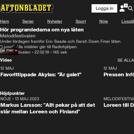
Logga in
Hem
Serier
Nyheter
Sport
Nöje
Livsstil
Hör programledarna om nya låten
Melodifestivalen
Under lördagen framför Eric Saade och Sarah Dawn Finer låten 
"Ljuset". Alla intäkter går till Radiohjälpen.
Se mer
Melodifestivalen
•
22.02.19
•
145 sek
Video
SE ALLA
12 MAJ
1:04
12 MAJ
Favorittippade Akylas: ”Är galet”
Pressen infö
Höjdpunkter
NÖJE
•
13 MAJ 2023
18:32
MELODIFESTIV
Markus Larsson: "Allt pekar på att det
Loreen till 
står mellan Loreen och Finland"