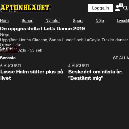
Logga in
Hem
Serier
Nyheter
Sport
Nöje
Livsstil
De uppges delta i Let's Dance 2019
Nöje
Uppgifter: Linnéa Claeson, Sanna Lundell och LaGaylia Frazier dansar 
i rutan i vår.
Se mer
Nöje
•
22.02.19
•
55 sek
Senaste
SE ALLA
6 AUGUSTI
1:04
4 AUGUSTI
Lasse Holm sätter plus på
Beskedet om nästa år:
livet
”Bestämt mig”