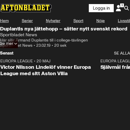
Logga in
Hem
Serier
Nyheter
Sport
Nöje
Livsstil
Duplantis nya jättehopp – sätter nytt svenskt rekord
Sportbladet News
Här slår Armand Duplantis till i college-tävlingen
Se mer
Sportbladet News
•
23.02.19
•
20 sek
Senast
SE ALLA
EUROPA LEAGUE
•
20 MAJ
1:32
EUROPA LEAG
Victor Nilsson Lindelöf vinner Europa
Självmål frå
League med sitt Aston Villa