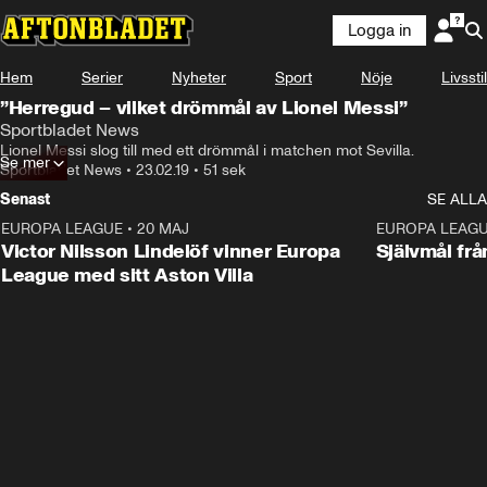
Logga in
Hem
Serier
Nyheter
Sport
Nöje
Livsstil
”Herregud – vilket drömmål av Lionel Messi”
Sportbladet News
Lionel Messi slog till med ett drömmål i matchen mot Sevilla.
Se mer
Sportbladet News
•
23.02.19
•
51 sek
Senast
SE ALLA
EUROPA LEAGUE
•
20 MAJ
1:32
EUROPA LEAG
Victor Nilsson Lindelöf vinner Europa
Självmål frå
League med sitt Aston Villa