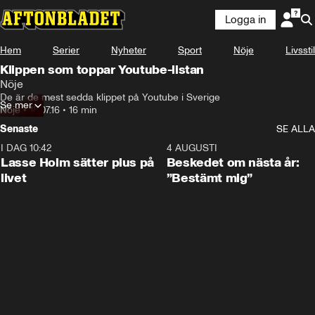
Logga in
Hem
Serier
Nyheter
Sport
Nöje
Livsstil
Klippen som toppar Youtube-listan
Nöje
De är de mest sedda klippet på Youtube i Sverige
Se mer
Nöje
•
18.07.16
•
16 min
Senaste
SE ALLA
I DAG 10:42
1:04
4 AUGUSTI
Lasse Holm sätter plus på
Beskedet om nästa år:
livet
”Bestämt mig”