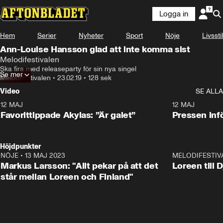
Logga in
Hem
Serier
Nyheter
Sport
Nöje
Livsstil
Ann-Louise Hansson glad att inte komma sist
Melodifestivalen
Ska fira med releaseparty för sin nya singel
Se mer
Melodifestivalen
•
23.02.19
•
128 sek
Video
SE ALLA
12 MAJ
1:04
12 MAJ
Favorittippade Akylas: ”Är galet”
Pressen infö
Höjdpunkter
NÖJE
•
13 MAJ 2023
18:32
MELODIFESTIV
Markus Larsson: "Allt pekar på att det
Loreen till 
står mellan Loreen och Finland"