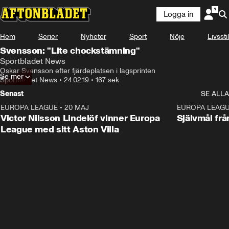
Logga in
Hem
Serier
Nyheter
Sport
Nöje
Livsstil
Svensson: "Lite chockstämning"
Sportbladet News
Oskar Svensson efter fjärdeplatsen i lagsprinten
Se mer
Sportbladet News
•
24.02.19
•
167 sek
Senast
SE ALLA
EUROPA LEAGUE
•
20 MAJ
1:32
EUROPA LEAG
Victor Nilsson Lindelöf vinner Europa
Självmål frå
League med sitt Aston Villa