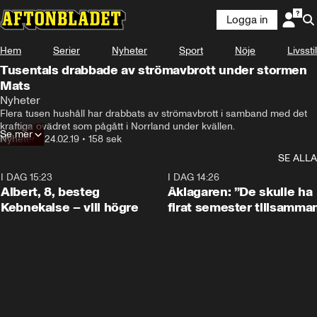
Logga in
Hem
Serier
Nyheter
Sport
Nöje
Livsstil
Tusentals drabbade av strömavbrott under stormen
Mats
Nyheter
Flera tusen hushåll har drabbats av strömavbrott i samband med det 
kraftiga ovädret som pågått i Norrland under kvällen.
Se mer
Nyheter
•
24.02.19
•
158 sek
SE ALLA
I DAG 15:23
0:54
I DAG 14:26
Albert, 8, besteg
Åklagaren: ”De skulle ha
Kebnekaise – vill högre
firat semester tillsamma