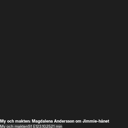
My och makten: Magdalena Andersson om Jimmie-hånet
My och makten
S1 E1
23.10.25
21 min