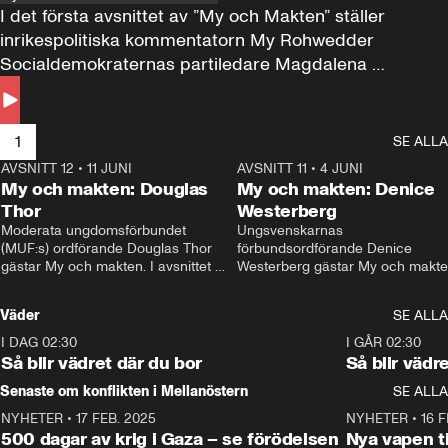
I det första avsnittet av ”My och Makten” ställer 
inrikespolitiska kommentatorn My Rohwedder 
Socialdemokraternas partiledare Magdalena 
Andersson till svars.
1
SE ALLA
AVSNITT 12
•
11 JUNI
26:27
AVSNITT 11
•
4 JUNI
2
My och makten: Douglas
My och makten: Denice
Thor
Westerberg
Moderata ungdomsförbundet 
Ungsvenskarnas 
(MUF:s) ordförande Douglas Thor 
förbundsordförande Denice 
gästar My och makten. I avsnittet 
Westerberg gästar My och makten.
diskuteras tonårsutvisningarna och 
avsnittet diskuteras migrationsfrå
hur Moderaterna ska locka väljare till 
och hur SD ska locka kvinnliga 
Väder
SE ALLA
valet i höst. 
väljare. 
I DAG 02:30
1:06
I GÅR 02:30
Så blir vädret där du bor
Så blir vädr
Senaste om konflikten i Mellanöstern
SE ALLA
NYHETER
•
17 FEB. 2025
0:45
NYHETER
•
16 F
500 dagar av krig i Gaza – se förödelsen
Nya vapen ti