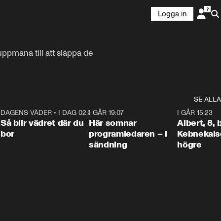
Logga in
pmana till att släppa de 
SE ALLA
6
DAGENS VÄDER
•
I DAG 02:30
1:06
I GÅR 19:07
0:45
I GÅR 15:23
Så blir vädret där du
Här somnar
Albert, 8,
bor
programledaren – i
Kebnekaise
sändning
högre