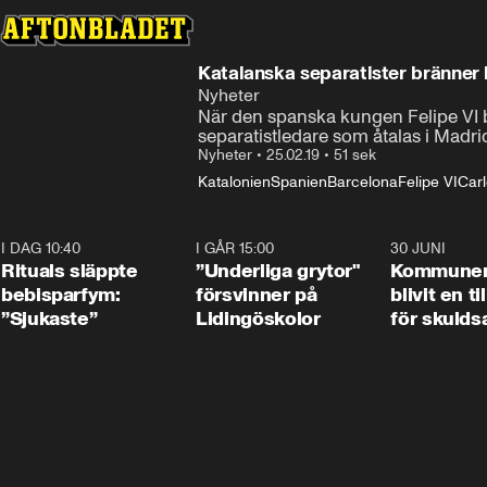
Katalanska separatister bränner 
Nyheter
När den spanska kungen Felipe VI be
separatistledare som åtalas i Madri
Nyheter
•
25.02.19
•
51 sek
Katalonien
Spanien
Barcelona
Felipe VI
Car
I DAG 10:40
1:01
I GÅR 15:00
1:07
30 JUNI
Rituals släppte
”Underliga grytor"
Kommune
bebisparfym:
försvinner på
blivit en ti
”Sjukaste”
Lidingöskolor
för skulds