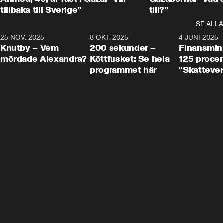
tillbaka till Sverige”
till?”
SE ALLA
3
25 NOV. 2025
31:05
8 OKT. 2025
4:29
4 JUNI 2025
Knutby – Vem
200 sekunder –
Finansmin
mördade Alexandra?
Köttfusket: Se hela
125 procent
programmet här
"Skattever
viktig uppg