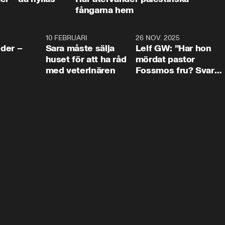
fångarna hem
4:24
10 FEBRUARI
4:13
26 NOV. 2025
8:1
der –
Sara måste sälja
Leif GW: ”Har hon
huset för att ha råd
mördat pastor
med veterinären
Fossmos fru? Svar
nej.”