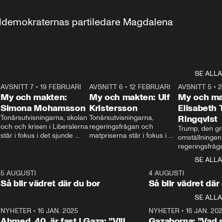
aldemokraternas partiledare Magdalena 
SE ALLA
7
AVSNITT 7
•
19 FEBRUARI
24:30
AVSNITT 6
•
12 FEBRUARI
27:30
AVSNITT 5
•
My och makten:
My och makten: Ulf
My och ma
Simona Mohamsson
Kristersson
Elisabeth
 
Tonårsutvisningarna, skolan 
Tonårsutvisningarna, 
Ringqvist
och och krisen i Liberalerna 
regeringsfrågan och 
Trump, den gr
står i fokus i det sjunde 
matpriserna står i fokus i 
omställningen
avsnittet av ”My och 
det sjätte avsnittet av ”My 
regeringsfråga
makten”. Se när 
och makten”. Se när 
centrum i det 
SE ALLA
Aftonbladets inrikespolitiska 
Aftonbladets inrikespolitiska 
avsnittet av ”
kommentator My 
kommentator My 
6
5 AUGUSTI
1:06
4 AUGUSTI
Makten”. Se nä
Rohwedder ställer 
Rohwedder ställer 
Så blir vädret där du bor
Så blir vädret där
Aftonbladets in
utbildnings- och 
statsminister Ulf Kristersson 
kommentator 
SE ALLA
integrationsminister Simona 
till svars.
Rohwedder stäl
Mohamsson till svars.
Centerpartiets
2
NYHETER
•
16 JAN. 2025
1:01
NYHETER
•
16 JAN. 20
Thand Ring till
Ahmed, 40, är fast i Gaza: ”Vill
Gazaborna: ”Vad s