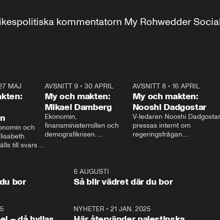
r inrikespolitiska kommentatorn My Rohwedder Soci
27 MAJ
3:51
AVSNITT 9
•
30 APRIL
24:00
AVSNITT 8
•
16 APRIL
25:1
kten:
My och makten:
My och makten:
Mikael Damberg
Nooshi Dadgostar
on
Ekonomin, 
V-ledaren Nooshi Dadgostar
finansministerrollen och 
pressas internt om 
onomin och 
demografikrisen. 
regeringsfrågan.

lisabeth 
Oppositionen ställs till svars 
I Aftonbladets 
ls till svars 
när Socialdemokraternas 
partiledarutfrågning ”My 
stern gästar 
Mikael Damberg gästar My 
och Makten” sätter hon ner 
My och Makten. 
och Makten. 
foten mot kritikerna:

1:06
6 AUGUSTI
1:0
– Vi ställer upp i val. Ska vi 
 du bor
Så blir vädret där du bor
vara med så sitter vi förstås 
25
1:22
NYHETER
•
21 JAN. 2025
0:5
ael – då hyllas
Här återvänder palestinska