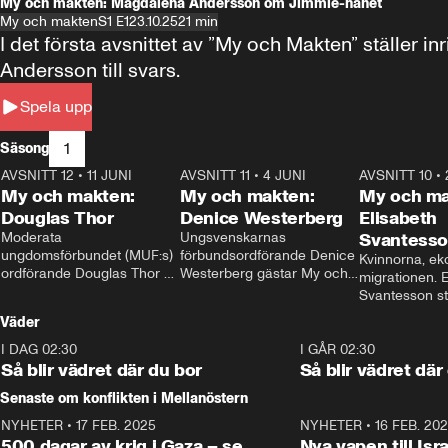
My och makten: Magdalena Andersson om Jimmie-hånet
My och makten
S1 E1
23.10.25
21 min
I det första avsnittet av ”My och Makten” ställe
Andersson till svars.
Spela upp
1
Säsong
AVSNITT 12
•
11 JUNI
26:27
AVSNITT 11
•
4 JUNI
23:40
AVSNITT 10
•
My och makten:
My och makten:
My och ma
Douglas Thor
Denice Westerberg
Elisabeth
Moderata 
Ungsvenskarnas 
Svantess
ungdomsförbundet (MUF:s) 
förbundsordförande Denice 
Kvinnorna, ek
ordförande Douglas Thor 
Westerberg gästar My och 
migrationen. E
gästar My och makten. I 
makten. I avsnittet 
Svantesson stäl
avsnittet diskuteras 
diskuteras migrationsfrågan 
när finansmini
Väder
tonårsutvisningarna och hur 
och hur SD ska locka 
Moderaterna ska locka 
kvinnliga väljare. 
I DAG 02:30
1:06
I GÅR 02:30
väljare till valet i höst. 
Så blir vädret där du bor
Så blir vädret där
Senaste om konflikten i Mellanöstern
NYHETER
•
17 FEB. 2025
0:45
NYHETER
•
16 FEB. 20
500 dagar av krig i Gaza – se
Nya vapen till Isr