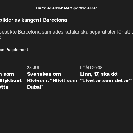
Hem
Serier
Nyheter
Sport
Nöje
Mer
Livsstil
bilder av kungen i Barcelona
sökte Barcelona samlades katalanska separatister för att up
d.
les Puigdemont
1:24
23 JULI
1:42
I GÅR 20:08
4:3
n som
Svensken om
Linn, 17, ska dö:
llflyktsort
Rivieran: "Blivit som
”Livet är som det är”
atta
Dubai"