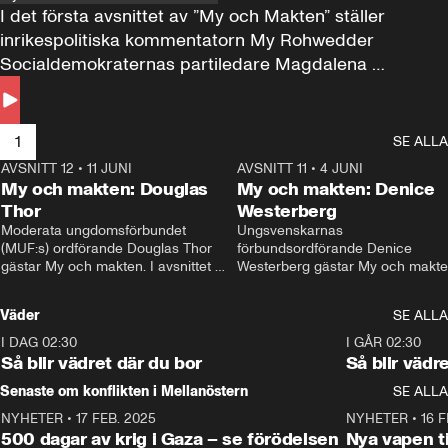
I det första avsnittet av ”My och Makten” ställer 
inrikespolitiska kommentatorn My Rohwedder 
Socialdemokraternas partiledare Magdalena 
Andersson till svars.
1
SE ALLA
AVSNITT 12
•
11 JUNI
26:27
AVSNITT 11
•
4 JUNI
2
My och makten: Douglas
My och makten: Denice
Thor
Westerberg
Moderata ungdomsförbundet 
Ungsvenskarnas 
(MUF:s) ordförande Douglas Thor 
förbundsordförande Denice 
gästar My och makten. I avsnittet 
Westerberg gästar My och makten.
diskuteras tonårsutvisningarna och 
avsnittet diskuteras migrationsfrå
hur Moderaterna ska locka väljare till 
och hur SD ska locka kvinnliga 
Väder
SE ALLA
valet i höst. 
väljare. 
I DAG 02:30
1:06
I GÅR 02:30
Så blir vädret där du bor
Så blir vädr
Senaste om konflikten i Mellanöstern
SE ALLA
NYHETER
•
17 FEB. 2025
0:45
NYHETER
•
16 F
500 dagar av krig i Gaza – se förödelsen
Nya vapen ti