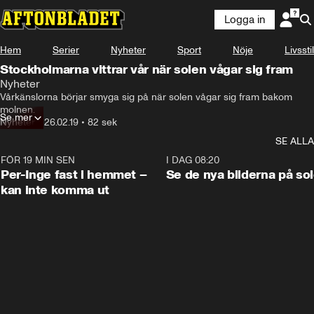
Logga in
Hem
Serier
Nyheter
Sport
Nöje
Livsstil
Stockholmarna vittrar vår när solen vågar sig fram
Nyheter
Vårkänslorna börjar smyga sig på när solen vågar sig fram bakom 
molnen.
Se mer
Nyheter
•
26.02.19
•
82 sek
SE ALLA
FÖR 19 MIN SEN
1:26
I DAG 08:20
Per-Inge fast i hemmet –
Se de nya bilderna på so
kan inte komma ut