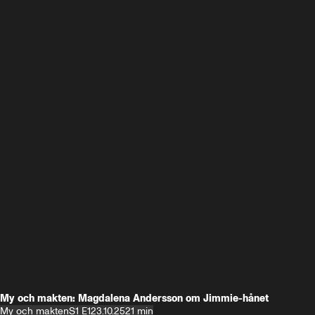
My och makten: Magdalena Andersson om Jimmie-hånet
My och makten
S1 E1
23.10.25
21 min