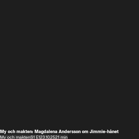
My och makten: Magdalena Andersson om Jimmie-hånet
My och makten
S1 E1
23.10.25
21 min