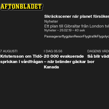
Skräckscener när planet försöker
Nyheter
Ett plan till Gibraltar från London 
Nyheter
•
26.02.19
•
40 sek
Passagerarflygplan
Resor
Flygtrafik
Flygoly
7 AUGUSTI
0:42
I DAG 05:56
0:38
DAGENS VÄD
Kristersson om Tidö-
20 000 evakuerade
Så blir väd
sprickan i vårdfrågan
– när bränder gäckar
bor
Kanada