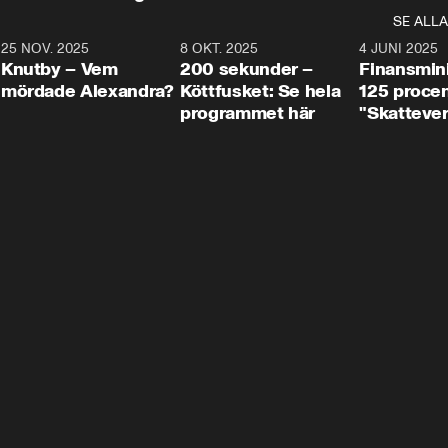
SE ALLA
3
25 NOV. 2025
31:05
8 OKT. 2025
4:29
4 JUNI 2025
Knutby – Vem
200 sekunder –
Finansmin
mördade Alexandra?
Köttfusket: Se hela
125 procent
programmet här
"Skattever
viktig uppg