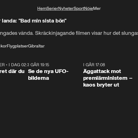
Hem
Serier
Nyheter
Sport
Nöje
Mer
Livsstil
 landa: "Bad min sista bön"
tvingades vända. Skräckinjagande filmen visar hur det slungas
ckor
Flygplatser
Gibraltar
ER
•
I DAG 02:30
1:06
I GÅR 19:15
0:36
I GÅR 17:08
0:3
ret där du
Se de nya UFO-
Äggattack mot
bilderna
premiärministern –
kaos bryter ut