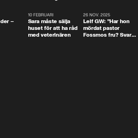
4:24
10 FEBRUARI
4:13
26 NOV. 2025
8:1
der –
Sara måste sälja
Leif GW: ”Har hon
huset för att ha råd
mördat pastor
med veterinären
Fossmos fru? Svar
nej.”