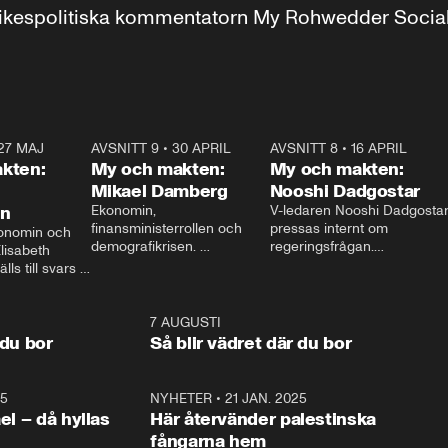
r inrikespolitiska kommentatorn My Rohwedder Soci
27 MAJ
3:51
AVSNITT 9
•
30 APRIL
24:00
AVSNITT 8
•
16 APRIL
25:1
kten:
My och makten:
My och makten:
Mikael Damberg
Nooshi Dadgostar
on
Ekonomin, 
V-ledaren Nooshi Dadgostar
finansministerrollen och 
pressas internt om 
onomin och 
demografikrisen. 
regeringsfrågan.

lisabeth 
Oppositionen ställs till svars 
I Aftonbladets 
ls till svars 
när Socialdemokraternas 
partiledarutfrågning ”My 
stern gästar 
Mikael Damberg gästar My 
och Makten” sätter hon ner 
My och Makten. 
och Makten. 
foten mot kritikerna:

1:06
7 AUGUSTI
1:0
– Vi ställer upp i val. Ska vi 
 du bor
Så blir vädret där du bor
vara med så sitter vi förstås 
25
1:22
NYHETER
•
21 JAN. 2025
0:5
ael – då hyllas
Här återvänder palestinska
fångarna hem