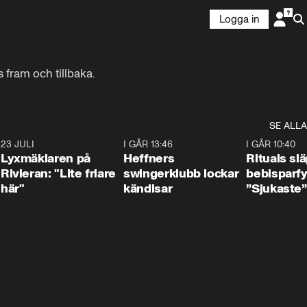
Logga in
 fram och tillbaka.
SE ALLA
7
23 JULI
2:02
I GÅR 13:46
0:55
I GÅR 10:40
Lyxmäklaren på
Heffners
Rituals sl
Rivieran: "Lite friare
swingerklubb lockar
bebisparf
här"
kändisar
”Sjukaste”