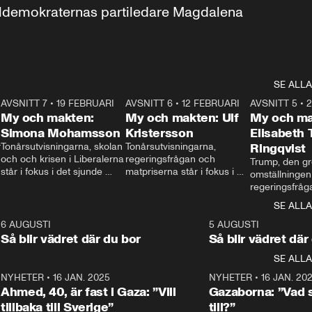
aldemokraternas partiledare Magdalena 
SE ALLA
7
AVSNITT 7
•
19 FEBRUARI
24:30
AVSNITT 6
•
12 FEBRUARI
27:30
AVSNITT 5
•
My och makten:
My och makten: Ulf
My och ma
Simona Mohamsson
Kristersson
Elisabeth
 
Tonårsutvisningarna, skolan 
Tonårsutvisningarna, 
Ringqvist
och och krisen i Liberalerna 
regeringsfrågan och 
Trump, den gr
står i fokus i det sjunde 
matpriserna står i fokus i 
omställningen
avsnittet av ”My och 
det sjätte avsnittet av ”My 
regeringsfråga
makten”. Se när 
och makten”. Se när 
centrum i det 
SE ALLA
Aftonbladets inrikespolitiska 
Aftonbladets inrikespolitiska 
avsnittet av ”
kommentator My 
kommentator My 
6
6 AUGUSTI
1:06
5 AUGUSTI
Makten”. Se nä
Rohwedder ställer 
Rohwedder ställer 
Så blir vädret där du bor
Så blir vädret där
Aftonbladets in
utbildnings- och 
statsminister Ulf Kristersson 
kommentator 
SE ALLA
integrationsminister Simona 
till svars.
Rohwedder stäl
Mohamsson till svars.
Centerpartiets
2
NYHETER
•
16 JAN. 2025
1:01
NYHETER
•
16 JAN. 20
Thand Ring till
Ahmed, 40, är fast i Gaza: ”Vill
Gazaborna: ”Vad s
tillbaka till Sverige”
till?”