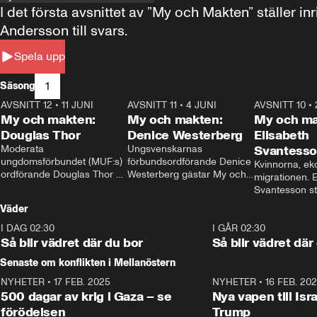
I det första avsnittet av ”My och Makten” ställe
Andersson till svars.
Spela upp
1
Säsong
AVSNITT 12
•
11 JUNI
26:27
AVSNITT 11
•
4 JUNI
23:40
AVSNITT 10
•
My och makten:
My och makten:
My och ma
Douglas Thor
Denice Westerberg
Elisabeth
Moderata 
Ungsvenskarnas 
Svantess
ungdomsförbundet (MUF:s) 
förbundsordförande Denice 
Kvinnorna, ek
ordförande Douglas Thor 
Westerberg gästar My och 
migrationen. E
gästar My och makten. I 
makten. I avsnittet 
Svantesson stäl
avsnittet diskuteras 
diskuteras migrationsfrågan 
när finansmini
Väder
tonårsutvisningarna och hur 
och hur SD ska locka 
Moderaterna ska locka 
kvinnliga väljare. 
I DAG 02:30
1:06
I GÅR 02:30
väljare till valet i höst. 
Så blir vädret där du bor
Så blir vädret där
Senaste om konflikten i Mellanöstern
NYHETER
•
17 FEB. 2025
0:45
NYHETER
•
16 FEB. 20
500 dagar av krig i Gaza – se
Nya vapen till Isr
förödelsen
Trump