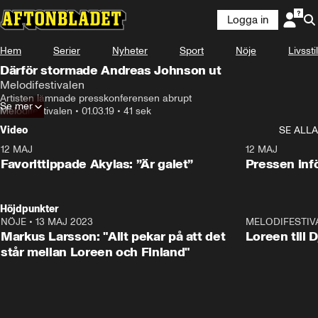
Logga in
Hem
Serier
Nyheter
Sport
Nöje
Livsstil
Därför stormade Andreas Johnson ut
Melodifestivalen
Artisten lämnade presskonferensen abrupt
Se mer
Melodifestivalen
•
01.03.19
•
41 sek
Video
SE ALLA
12 MAJ
1:04
12 MAJ
Favorittippade Akylas: ”Är galet”
Pressen infö
Höjdpunkter
NÖJE
•
13 MAJ 2023
18:32
MELODIFESTIV
Markus Larsson: "Allt pekar på att det
Loreen till 
står mellan Loreen och Finland"