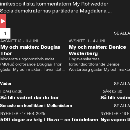
inrikespolitiska kommentatorn My Rohwedder 
Socialdemokraternas partiledare Magdalena 
Andersson till svars.
1
SE ALLA
AVSNITT 12
•
11 JUNI
26:27
AVSNITT 11
•
4 JUNI
2
My och makten: Douglas
My och makten: Denice
Thor
Westerberg
Moderata ungdomsförbundet 
Ungsvenskarnas 
(MUF:s) ordförande Douglas Thor 
förbundsordförande Denice 
gästar My och makten. I avsnittet 
Westerberg gästar My och makten.
diskuteras tonårsutvisningarna och 
avsnittet diskuteras migrationsfrå
hur Moderaterna ska locka väljare till 
och hur SD ska locka kvinnliga 
Väder
SE ALLA
valet i höst. 
väljare. 
I DAG 02:30
1:06
I GÅR 02:30
Så blir vädret där du bor
Så blir vädr
Senaste om konflikten i Mellanöstern
SE ALLA
NYHETER
•
17 FEB. 2025
0:45
NYHETER
•
16 F
500 dagar av krig i Gaza – se förödelsen
Nya vapen ti