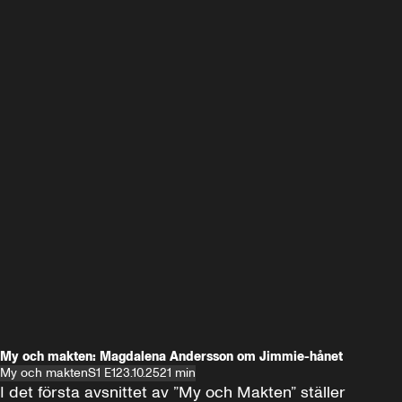
My och makten: Magdalena Andersson om Jimmie-hånet
My och makten
S1 E1
23.10.25
21 min
I det första avsnittet av ”My och Makten” ställer 