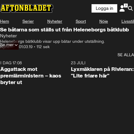
Logga in
Hem
Serier
Nyheter
Sport
Nöje
Livsstil
Se båtarna som ställs ut från Heleneborgs båtklubb
Nyheter
Heleneborgs båtklubb visar upp båtar under utställning.
Se mer
Nyheter
•
01.03.19
•
112 sek
SE ALLA
I DAG 17:08
0:37
23 JULI
Äggattack mot
Lyxmäklaren på Rivieran:
premiärministern – kaos
"Lite friare här"
bryter ut