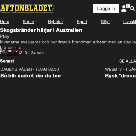
Logga in
Hem
Serier
Nyheter
Sport
Nöje
Livsstil
Skogsbränder härjar i Australien
Play
Invånarna evakueras och hundratals brandmän arbetat med att släcka 
bränderna.
Se mer
Play
•
02.03.19
•
34 sek
Senast
SE ALLA
DAGENS VÄDER
•
I DAG 02:30
1:06
WEBBTV
•
I GÅR
Så blir vädret där du bor
Rysk "drönar