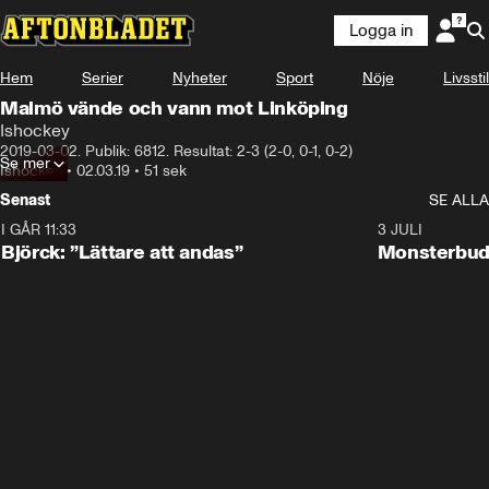
Logga in
Hem
Serier
Nyheter
Sport
Nöje
Livsstil
Malmö vände och vann mot Linköping
Ishockey
2019-03-02. Publik: 6812. Resultat: 2-3 (2-0, 0-1, 0-2)
Se mer
Ishockey
•
02.03.19
•
51 sek
Senast
SE ALLA
I GÅR 11:33
2:08
3 JULI
Björck: ”Lättare att andas”
Monsterbud 