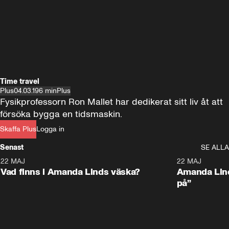
Time travel
Plus
04.03.19
6 min
Plus
Fysikprofessorn Ron Mallet har dedikerat sitt liv åt att 
försöka bygga en tidsmaskin.
Skaffa Plus
Logga in
Senast
SE ALLA
22 MAJ
0:59
22 MAJ
Plus
Plus
Vad finns i Amanda Linds väska?
Amanda Lind
på”