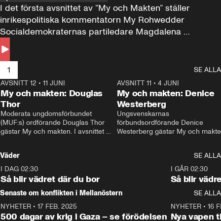
I det första avsnittet av ”My och Makten” ställer 
inrikespolitiska kommentatorn My Rohwedder 
Socialdemokraternas partiledare Magdalena 
Andersson till svars.
1
SE ALLA
AVSNITT 12
•
11 JUNI
26:27
AVSNITT 11
•
4 JUNI
2
My och makten: Douglas
My och makten: Denice
Thor
Westerberg
Moderata ungdomsförbundet 
Ungsvenskarnas 
(MUF:s) ordförande Douglas Thor 
förbundsordförande Denice 
gästar My och makten. I avsnittet 
Westerberg gästar My och makten.
diskuteras tonårsutvisningarna och 
avsnittet diskuteras migrationsfrå
hur Moderaterna ska locka väljare till 
och hur SD ska locka kvinnliga 
Väder
SE ALLA
valet i höst. 
väljare. 
I DAG 02:30
1:06
I GÅR 02:30
Så blir vädret där du bor
Så blir vädr
Senaste om konflikten i Mellanöstern
SE ALLA
NYHETER
•
17 FEB. 2025
0:45
NYHETER
•
16 F
500 dagar av krig i Gaza – se förödelsen
Nya vapen ti