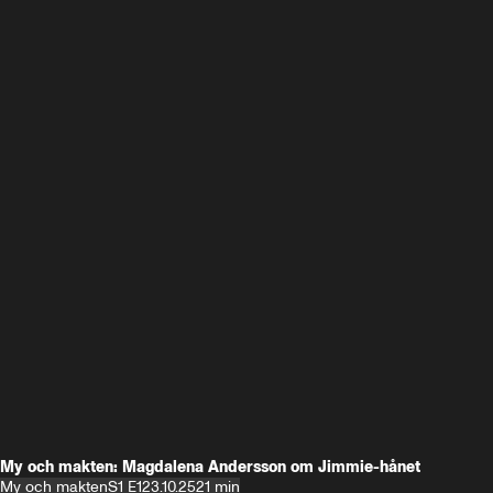
My och makten: Magdalena Andersson om Jimmie-hånet
My och makten
S1 E1
23.10.25
21 min