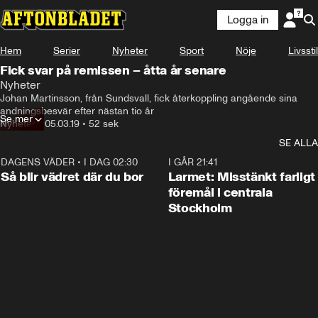
Logga in
Hem
Serier
Nyheter
Sport
Nöje
Livsstil
Fick svar på remissen – åtta år senare
Nyheter
Johan Martinsson, från Sundsvall, fick återkoppling angående sina 
andningsbesvär efter nästan tio år
Se mer
Nyheter
•
05.03.19
•
52 sek
SE ALLA
DAGENS VÄDER
•
I DAG 02:30
1:06
I GÅR 21:41
Så blir vädret där du bor
Larmet: Misstänkt farligt
föremål i centrala
Stockholm