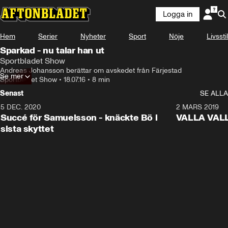
Logga in
Hem
Serier
Nyheter
Sport
Nöje
Livsstil
Sparkad - nu talar han ut
Sportbladet Show
Andreas Johansson berättar om avskedet från Färjestad
Se mer
Sportbladet Show
•
18.07.16
•
8 min
Senast
SE ALLA
5 DEC. 2020
1:01
2 MARS 2019
Succé för Samuelsson - knäckte Bö i
VALLA VALLA:
sista skyttet