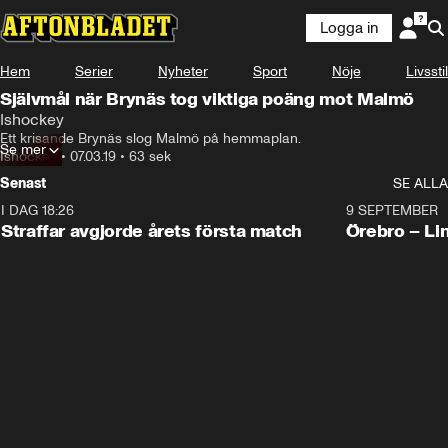
Logga in
Hem
Serier
Nyheter
Sport
Nöje
Livsstil
Självmål när Brynäs tog viktiga poäng mot Malmö
Ishockey
Ett krisande Brynäs slog Malmö på hemmaplan.
Se mer
Ishockey
•
07.03.19
•
63 sek
Senast
SE ALLA
I DAG 18:26
2:19
9 SEPTEMBER
Plus
Straffar avgjorde årets första match
Örebro – Li