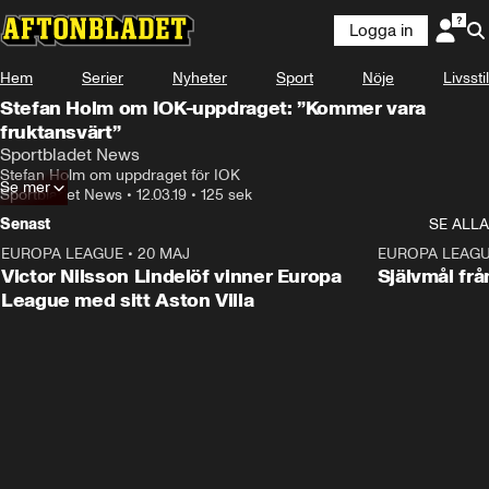
Logga in
Hem
Serier
Nyheter
Sport
Nöje
Livsstil
Stefan Holm om IOK-uppdraget: ”Kommer vara
fruktansvärt”
Sportbladet News
Stefan Holm om uppdraget för IOK
Se mer
Sportbladet News
•
12.03.19
•
125 sek
Senast
SE ALLA
EUROPA LEAGUE
•
20 MAJ
1:32
EUROPA LEAG
Victor Nilsson Lindelöf vinner Europa
Självmål frå
League med sitt Aston Villa