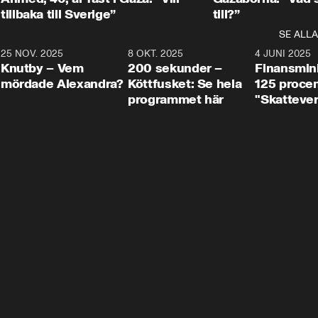
tillbaka till Sverige”
till?”
SE ALLA
3
25 NOV. 2025
31:05
8 OKT. 2025
4:29
4 JUNI 2025
Knutby – Vem
200 sekunder –
Finansmin
mördade Alexandra?
Köttfusket: Se hela
125 procent
programmet här
"Skattever
viktig uppg