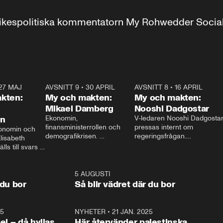
r inrikespolitiska kommentatorn My Rohwedder Soci
27 MAJ
3:51
AVSNITT 9
•
30 APRIL
24:00
AVSNITT 8
•
16 APRIL
25:1
kten:
My och makten:
My och makten:
Mikael Damberg
Nooshi Dadgostar
on
Ekonomin, 
V-ledaren Nooshi Dadgostar
finansministerrollen och 
pressas internt om 
onomin och 
demografikrisen. 
regeringsfrågan.

lisabeth 
Oppositionen ställs till svars 
I Aftonbladets 
ls till svars 
när Socialdemokraternas 
partiledarutfrågning ”My 
stern gästar 
Mikael Damberg gästar My 
och Makten” sätter hon ner 
My och Makten. 
och Makten. 
foten mot kritikerna:

1:06
5 AUGUSTI
1:0
– Vi ställer upp i val. Ska vi 
 du bor
Så blir vädret där du bor
vara med så sitter vi förstås 
25
1:22
NYHETER
•
21 JAN. 2025
0:5
ael – då hyllas
Här återvänder palestinska