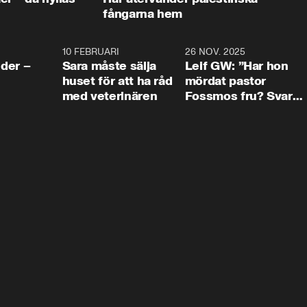
fångarna hem
4:24
10 FEBRUARI
4:13
26 NOV. 2025
8:1
der –
Sara måste sälja
Leif GW: ”Har hon
huset för att ha råd
mördat pastor
med veterinären
Fossmos fru? Svar
nej.”