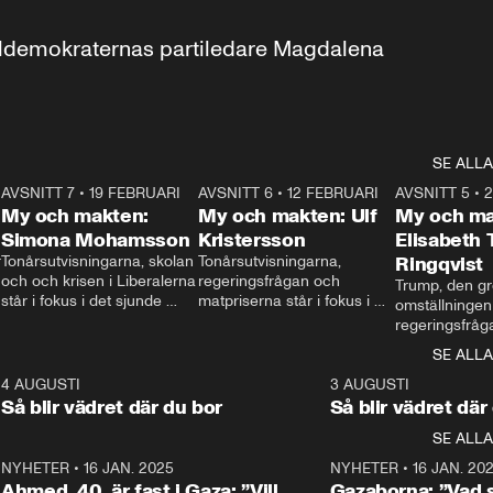
aldemokraternas partiledare Magdalena 
SE ALLA
7
AVSNITT 7
•
19 FEBRUARI
24:30
AVSNITT 6
•
12 FEBRUARI
27:30
AVSNITT 5
•
My och makten:
My och makten: Ulf
My och ma
Simona Mohamsson
Kristersson
Elisabeth
 
Tonårsutvisningarna, skolan 
Tonårsutvisningarna, 
Ringqvist
och och krisen i Liberalerna 
regeringsfrågan och 
Trump, den gr
står i fokus i det sjunde 
matpriserna står i fokus i 
omställningen
avsnittet av ”My och 
det sjätte avsnittet av ”My 
regeringsfråga
makten”. Se när 
och makten”. Se när 
centrum i det 
SE ALLA
Aftonbladets inrikespolitiska 
Aftonbladets inrikespolitiska 
avsnittet av ”
kommentator My 
kommentator My 
6
4 AUGUSTI
1:06
3 AUGUSTI
Makten”. Se nä
Rohwedder ställer 
Rohwedder ställer 
Så blir vädret där du bor
Så blir vädret där
Aftonbladets in
utbildnings- och 
statsminister Ulf Kristersson 
kommentator 
SE ALLA
integrationsminister Simona 
till svars.
Rohwedder stäl
Mohamsson till svars.
Centerpartiets
2
NYHETER
•
16 JAN. 2025
1:01
NYHETER
•
16 JAN. 20
Thand Ring till
Ahmed, 40, är fast i Gaza: ”Vill
Gazaborna: ”Vad s