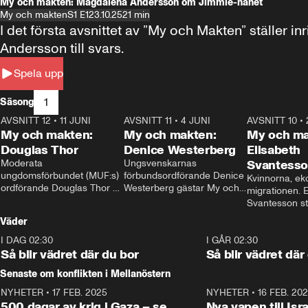
My och makten: Magdalena Andersson om Jimmie-hånet
My och makten
S1 E1
23.10.25
21 min
I det första avsnittet av ”My och Makten” ställe
Andersson till svars.
Spela upp
1
Säsong
AVSNITT 12
•
11 JUNI
26:27
AVSNITT 11
•
4 JUNI
23:40
AVSNITT 10
•
My och makten:
My och makten:
My och ma
Douglas Thor
Denice Westerberg
Elisabeth
Moderata 
Ungsvenskarnas 
Svantess
ungdomsförbundet (MUF:s) 
förbundsordförande Denice 
Kvinnorna, ek
ordförande Douglas Thor 
Westerberg gästar My och 
migrationen. E
gästar My och makten. I 
makten. I avsnittet 
Svantesson stäl
avsnittet diskuteras 
diskuteras migrationsfrågan 
när finansmini
Väder
tonårsutvisningarna och hur 
och hur SD ska locka 
Moderaterna ska locka 
kvinnliga väljare. 
I DAG 02:30
1:06
I GÅR 02:30
väljare till valet i höst. 
Så blir vädret där du bor
Så blir vädret där
Senaste om konflikten i Mellanöstern
NYHETER
•
17 FEB. 2025
0:45
NYHETER
•
16 FEB. 20
500 dagar av krig i Gaza – se
Nya vapen till Isr