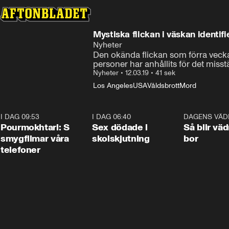
Mystiska flickan i väskan identif
Nyheter
Den okända flickan som förra veckan
personer har anhållits för det miss
Nyheter
•
12.03.19
•
41 sek
Los Angeles
USA
Våldsbrott
Mord
I DAG 09:53
1:36
I DAG 06:40
0:47
DAGENS VÄD
Pourmokhtari: S
Sex dödade i
Så blir väd
smygfilmar våra
skolskjutning
bor
telefoner