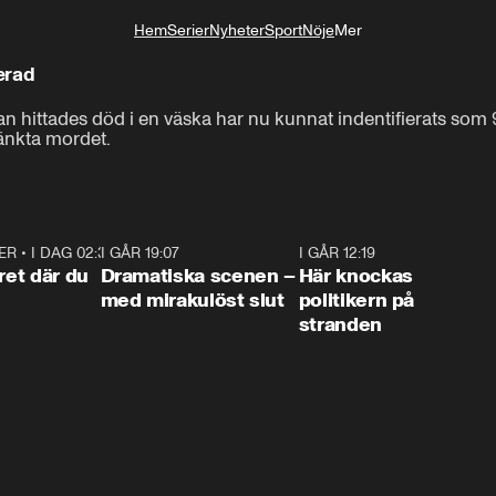
Hem
Serier
Nyheter
Sport
Nöje
Mer
Livsstil
ierad
 hittades död i en väska har nu kunnat indentifierats som 9-
tänkta mordet.
ER
•
I DAG 02:30
1:06
I GÅR 19:07
0:42
I GÅR 12:19
0:4
ret där du
Dramatiska scenen –
Här knockas
med mirakulöst slut
politikern på
stranden