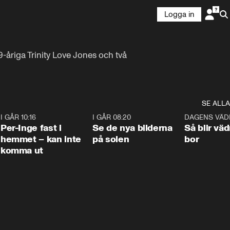
Logga in
åriga Trinity Love Jones och två 
SE ALLA
5
I GÅR 10:16
1:26
I GÅR 08:20
0:31
DAGENS VÄD
Per-Inge fast i
Se de nya bilderna
Så blir väd
hemmet – kan inte
på solen
bor
komma ut