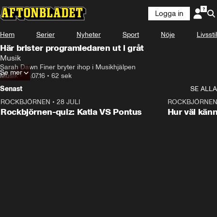
Logga in
Hem
Serier
Nyheter
Sport
Nöje
Livsstil
Här brister programledaren ut i gråt
Musik
Sarah Dawn Finer bryter ihop i Musikhjälpen
Se mer
Musik
•
18.07.16
•
62 sek
Senast
SE ALLA
ROCKBJÖRNEN
•
28 JULI
0:15
ROCKBJÖRNE
Rockbjörnen-quiz: Katia VS Pontus
Hur väl kän