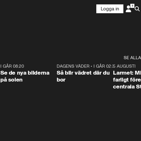
Logga in
SE ALLA
6
I GÅR 08:20
0:31
DAGENS VÄDER
•
I GÅR 02:30
1:06
5 AUGUSTI
Se de nya bilderna
Så blir vädret där du
Larmet: M
på solen
bor
farligt för
centrala 