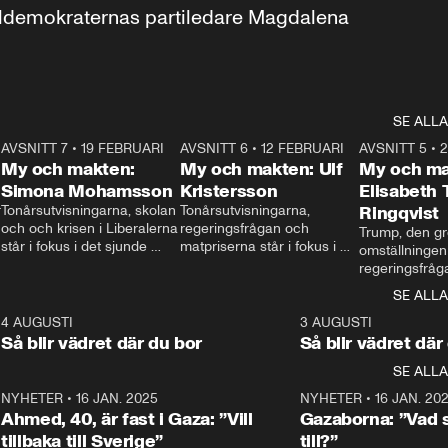
aldemokraternas partiledare Magdalena 
SE ALLA
7
AVSNITT 7
•
19 FEBRUARI
24:30
AVSNITT 6
•
12 FEBRUARI
27:30
AVSNITT 5
•
My och makten:
My och makten: Ulf
My och ma
Simona Mohamsson
Kristersson
Elisabeth
 
Tonårsutvisningarna, skolan 
Tonårsutvisningarna, 
Ringqvist
och och krisen i Liberalerna 
regeringsfrågan och 
Trump, den gr
står i fokus i det sjunde 
matpriserna står i fokus i 
omställningen
avsnittet av ”My och 
det sjätte avsnittet av ”My 
regeringsfråga
makten”. Se när 
och makten”. Se när 
centrum i det 
SE ALLA
Aftonbladets inrikespolitiska 
Aftonbladets inrikespolitiska 
avsnittet av ”
kommentator My 
kommentator My 
6
4 AUGUSTI
1:06
3 AUGUSTI
Makten”. Se nä
Rohwedder ställer 
Rohwedder ställer 
Så blir vädret där du bor
Så blir vädret där
Aftonbladets in
utbildnings- och 
statsminister Ulf Kristersson 
kommentator 
SE ALLA
integrationsminister Simona 
till svars.
Rohwedder stäl
Mohamsson till svars.
Centerpartiets
2
NYHETER
•
16 JAN. 2025
1:01
NYHETER
•
16 JAN. 20
Thand Ring till
Ahmed, 40, är fast i Gaza: ”Vill
Gazaborna: ”Vad s
tillbaka till Sverige”
till?”