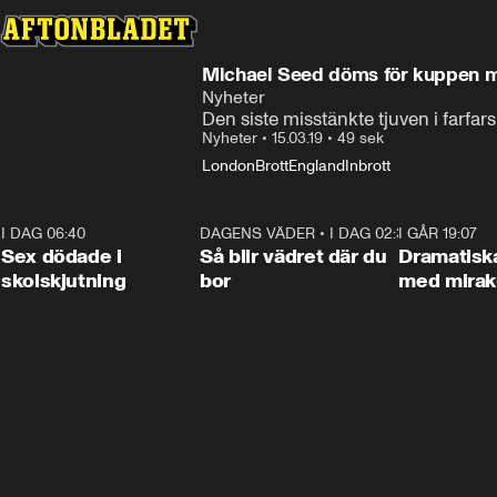
Michael Seed döms för kuppen 
Nyheter
Den siste misstänkte tjuven i farfars
Nyheter
•
15.03.19
•
49 sek
London
Brott
England
Inbrott
I DAG 06:40
0:47
DAGENS VÄDER
•
I DAG 02:30
1:06
I GÅR 19:07
Sex dödade i
Så blir vädret där du
Dramatisk
skolskjutning
bor
med miraku