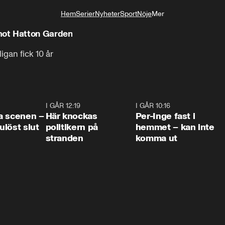
Hem
Serier
Nyheter
Sport
Nöje
Mer
Livsstil
mot Hatton Garden
ligan fick 10 år
0:42
I GÅR 12:19
0:45
I GÅR 10:16
1:2
a scenen –
Här knockas
Per-Inge fast i
löst slut
politikern på
hemmet – kan inte
stranden
komma ut