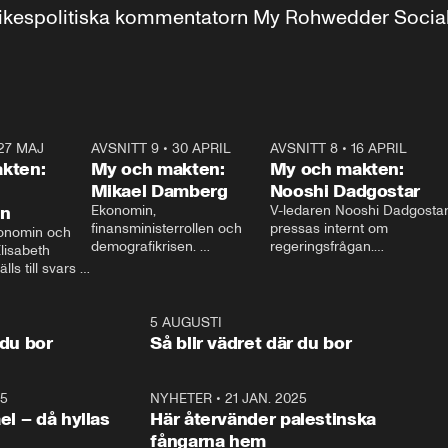
r inrikespolitiska kommentatorn My Rohwedder Soci
27 MAJ
3:51
AVSNITT 9
•
30 APRIL
24:00
AVSNITT 8
•
16 APRIL
25:1
kten:
My och makten:
My och makten:
Mikael Damberg
Nooshi Dadgostar
on
Ekonomin, 
V-ledaren Nooshi Dadgostar
finansministerrollen och 
pressas internt om 
onomin och 
demografikrisen. 
regeringsfrågan.

lisabeth 
Oppositionen ställs till svars 
I Aftonbladets 
ls till svars 
när Socialdemokraternas 
partiledarutfrågning ”My 
stern gästar 
Mikael Damberg gästar My 
och Makten” sätter hon ner 
My och Makten. 
och Makten. 
foten mot kritikerna:

1:06
5 AUGUSTI
1:0
– Vi ställer upp i val. Ska vi 
 du bor
Så blir vädret där du bor
vara med så sitter vi förstås 
25
1:22
NYHETER
•
21 JAN. 2025
0:5
ael – då hyllas
Här återvänder palestinska
fångarna hem