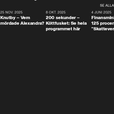
SE ALLA
3
25 NOV. 2025
31:05
8 OKT. 2025
4:29
4 JUNI 2025
Knutby – Vem
200 sekunder –
Finansmin
mördade Alexandra?
Köttfusket: Se hela
125 procent
programmet här
"Skattever
viktig uppg