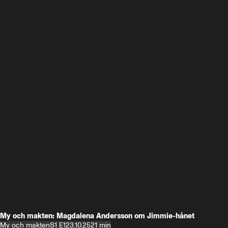
My och makten: Magdalena Andersson om Jimmie-hånet
My och makten
S1 E1
23.10.25
21 min