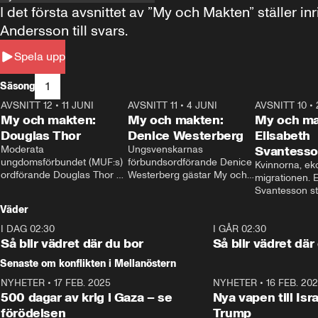
I det första avsnittet av ”My och Makten” ställe
Andersson till svars.
Spela upp
1
Säsong
AVSNITT 12
•
11 JUNI
26:27
AVSNITT 11
•
4 JUNI
23:40
AVSNITT 10
•
My och makten:
My och makten:
My och ma
Douglas Thor
Denice Westerberg
Elisabeth
Moderata 
Ungsvenskarnas 
Svantess
ungdomsförbundet (MUF:s) 
förbundsordförande Denice 
Kvinnorna, ek
ordförande Douglas Thor 
Westerberg gästar My och 
migrationen. E
gästar My och makten. I 
makten. I avsnittet 
Svantesson stäl
avsnittet diskuteras 
diskuteras migrationsfrågan 
när finansmini
Väder
tonårsutvisningarna och hur 
och hur SD ska locka 
Moderaterna ska locka 
kvinnliga väljare. 
I DAG 02:30
1:06
I GÅR 02:30
väljare till valet i höst. 
Så blir vädret där du bor
Så blir vädret där
Senaste om konflikten i Mellanöstern
NYHETER
•
17 FEB. 2025
0:45
NYHETER
•
16 FEB. 20
500 dagar av krig i Gaza – se
Nya vapen till Isr
förödelsen
Trump