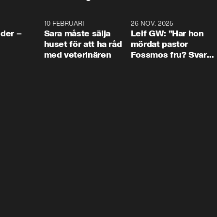
4:24
10 FEBRUARI
4:13
26 NOV. 2025
8:1
der –
Sara måste sälja
Leif GW: ”Har hon
huset för att ha råd
mördat pastor
med veterinären
Fossmos fru? Svar
nej.”