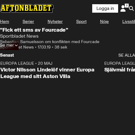
Logga in
Hem
Serier
Nyheter
Sport
Nöje
Livsstil
”Fick ett sms av Fourcade”
Sportbladet News
Sebastian Samuelsson om konflikten med Fourcade
Se mer
Sportbladet News
•
17.03.19
•
38 sek
Senast
SE ALLA
EUROPA LEAGUE
•
20 MAJ
1:32
EUROPA LEAG
Victor Nilsson Lindelöf vinner Europa
Självmål frå
League med sitt Aston Villa