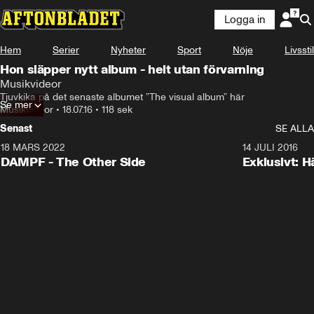
Logga in
Hem
Serier
Nyheter
Sport
Nöje
Livsstil
Hon släpper nytt album - helt utan förvarning
Musikvideor
Tjuvkika på det senaste albumet ”The visual album” här
Se mer
Musikvideor
•
18.07.16
•
118 sek
Senast
SE ALLA
18 MARS 2022
3:34
14 JULI 2016
DAMPF - The Other Side
Exklusivt: H