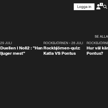
Logga in
SE ALLA
9
29 JULI
0:47
ROCKBJÖRNEN
•
28 JULI
0:15
ROCKBJÖRN
Duellen i Noll2 : ”Han
Rockbjörnen-quiz:
Hur väl kä
ljuger mest”
Katia VS Pontus
Pontus?