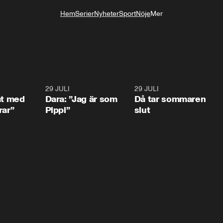
Hem
Serier
Nyheter
Sport
Nöje
Mer
Livsstil
1:02
29 JULI
0:41
29 JULI
0:3
at med
Dara: ”Jag är som
Då tar sommaren
rar”
Pippi”
slut