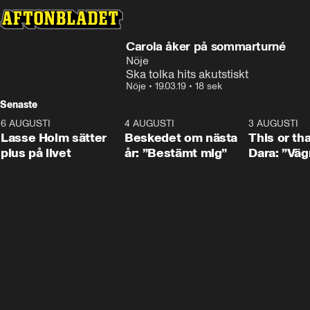
Carola åker på sommarturné
Nöje
Ska tolka hits akutstiskt
Nöje
•
19.03.19
•
18 sek
Senaste
6 AUGUSTI
1:04
4 AUGUSTI
0:24
3 AUGUSTI
Lasse Holm sätter
Beskedet om nästa
This or th
plus på livet
år: ”Bestämt mig”
Dara: ”Väg