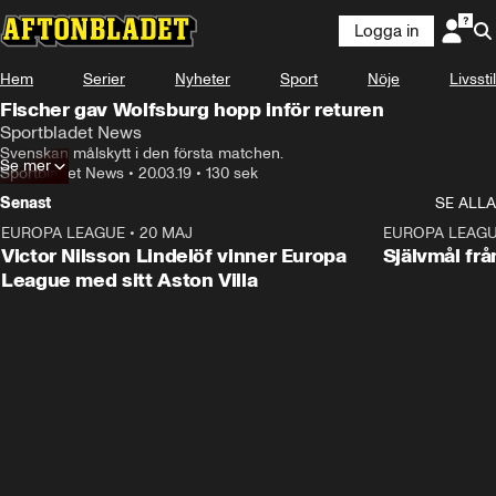
Logga in
Hem
Serier
Nyheter
Sport
Nöje
Livsstil
Fischer gav Wolfsburg hopp inför returen
Sportbladet News
Svenskan målskytt i den första matchen.
Se mer
Sportbladet News
•
20.03.19
•
130 sek
Senast
SE ALLA
EUROPA LEAGUE
•
20 MAJ
1:32
EUROPA LEAG
Victor Nilsson Lindelöf vinner Europa
Självmål frå
League med sitt Aston Villa