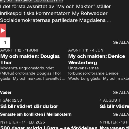
My och makten
S1 E1
23.10.25
21 min
I det första avsnittet av ”My och Makten” ställer 
inrikespolitiska kommentatorn My Rohwedder 
Socialdemokraternas partiledare Magdalena 
Andersson till svars.
1
SE ALLA
AVSNITT 12
•
11 JUNI
26:27
AVSNITT 11
•
4 JUNI
2
My och makten: Douglas
My och makten: Denice
Thor
Westerberg
Moderata ungdomsförbundet 
Ungsvenskarnas 
(MUF:s) ordförande Douglas Thor 
förbundsordförande Denice 
gästar My och makten. I avsnittet 
Westerberg gästar My och makten.
diskuteras tonårsutvisningarna och 
avsnittet diskuteras migrationsfrå
hur Moderaterna ska locka väljare till 
och hur SD ska locka kvinnliga 
Väder
SE ALLA
valet i höst. 
väljare. 
I GÅR 02:30
1:06
4 AUGUSTI
Så blir vädret där du bor
Så blir vädr
Senaste om konflikten i Mellanöstern
SE ALLA
NYHETER
•
17 FEB. 2025
0:45
NYHETER
•
16 F
500 dagar av krig i Gaza – se förödelsen
Nya vapen ti