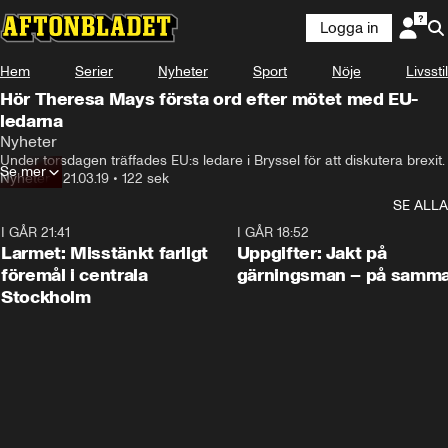
Logga in
Hem
Serier
Nyheter
Sport
Nöje
Livsstil
Hör Theresa Mays första ord efter mötet med EU-
ledarna
Nyheter
Under torsdagen träffades EU:s ledare i Bryssel för att diskutera brexit.
Se mer
Nyheter
•
21.03.19
•
122 sek
SE ALLA
I GÅR 21:41
0:35
I GÅR 18:52
Larmet: Misstänkt farligt
Uppgifter: Jakt på
föremål i centrala
gärningsman – på samma
Stockholm