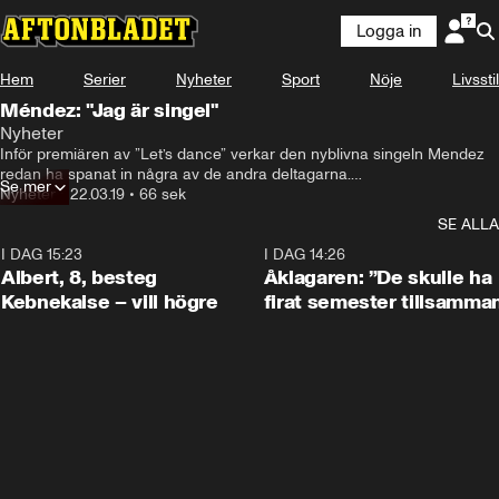
Logga in
Hem
Serier
Nyheter
Sport
Nöje
Livsstil
Méndez: "Jag är singel"
Nyheter
Inför premiären av ”Let’s dance” verkar den nyblivna singeln Mendez 
redan ha spanat in några av de andra deltagarna.

Se mer
Nyheter
•
22.03.19
•
66 sek
– Man vet aldrig var som händer, speciellt när man är singel och lär 
SE ALLA
sig dansa, säger han.
I DAG 15:23
0:54
I DAG 14:26
Albert, 8, besteg
Åklagaren: ”De skulle ha
Kebnekaise – vill högre
firat semester tillsamma