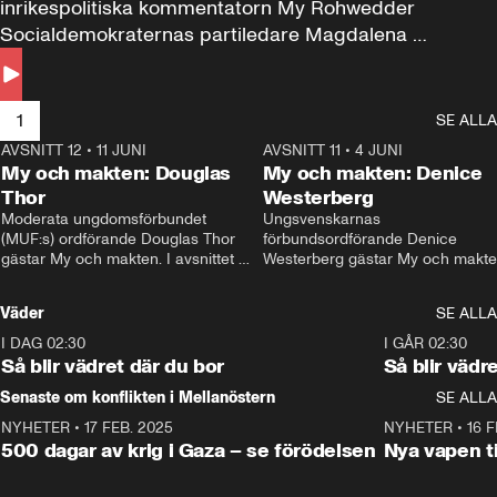
inrikespolitiska kommentatorn My Rohwedder 
Socialdemokraternas partiledare Magdalena 
Andersson till svars.
1
SE ALLA
AVSNITT 12
•
11 JUNI
26:27
AVSNITT 11
•
4 JUNI
2
My och makten: Douglas
My och makten: Denice
Thor
Westerberg
Moderata ungdomsförbundet 
Ungsvenskarnas 
(MUF:s) ordförande Douglas Thor 
förbundsordförande Denice 
gästar My och makten. I avsnittet 
Westerberg gästar My och makten.
diskuteras tonårsutvisningarna och 
avsnittet diskuteras migrationsfrå
hur Moderaterna ska locka väljare till 
och hur SD ska locka kvinnliga 
Väder
SE ALLA
valet i höst. 
väljare. 
I DAG 02:30
1:06
I GÅR 02:30
Så blir vädret där du bor
Så blir vädr
Senaste om konflikten i Mellanöstern
SE ALLA
NYHETER
•
17 FEB. 2025
0:45
NYHETER
•
16 F
500 dagar av krig i Gaza – se förödelsen
Nya vapen ti