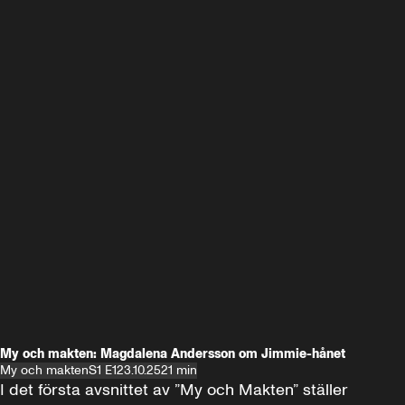
My och makten: Magdalena Andersson om Jimmie-hånet
My och makten
S1 E1
23.10.25
21 min
I det första avsnittet av ”My och Makten” ställer 