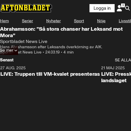
Logga in
Hem
Serier
Nyheter
Sport
Nöje
Livsstil
Abrahamsson: ”Så stora chanser har Leksand mot
Mora”
Sportbladet News Live
Hans Abrahamsson efter Leksands överkörning av AIK.
Se mer
Sportbladet News Live
•
24.03.19
•
4 min
Senast
SE ALLA
27 AUG. 2025
21 MAJ 2025
LIVE: Truppen till VM-kvalet presenteras
LIVE: Pressk
landslaget