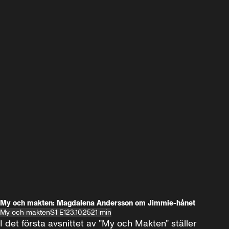
My och makten: Magdalena Andersson om Jimmie-hånet
My och makten
S1 E1
23.10.25
21 min
I det första avsnittet av ”My och Makten” ställer 