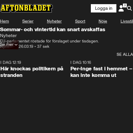
Logga in
Hem
Serier
Nyheter
Sport
Nöje
Livsstil
Sommar- och vintertid kan snart avskaffas
Nyheter
EU-parlamentet röstade för förslaget under tisdagen.
Se mer
Nyheter
•
26.03.19
•
37 sek
SE ALLA
I DAG 12:19
0:45
I DAG 10:16
Här knockas politikern på
Per-Inge fast i hemmet –
stranden
kan inte komma ut