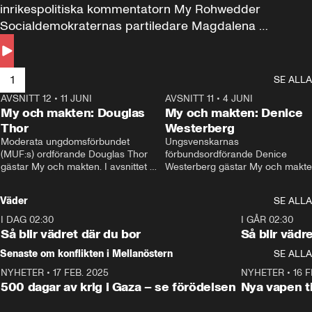
inrikespolitiska kommentatorn My Rohwedder 
Socialdemokraternas partiledare Magdalena 
Andersson till svars.
1
SE ALLA
AVSNITT 12
•
11 JUNI
26:27
AVSNITT 11
•
4 JUNI
2
My och makten: Douglas
My och makten: Denice
Thor
Westerberg
Moderata ungdomsförbundet 
Ungsvenskarnas 
(MUF:s) ordförande Douglas Thor 
förbundsordförande Denice 
gästar My och makten. I avsnittet 
Westerberg gästar My och makten.
diskuteras tonårsutvisningarna och 
avsnittet diskuteras migrationsfrå
hur Moderaterna ska locka väljare till 
och hur SD ska locka kvinnliga 
Väder
SE ALLA
valet i höst. 
väljare. 
I DAG 02:30
1:06
I GÅR 02:30
Så blir vädret där du bor
Så blir vädr
Senaste om konflikten i Mellanöstern
SE ALLA
NYHETER
•
17 FEB. 2025
0:45
NYHETER
•
16 F
500 dagar av krig i Gaza – se förödelsen
Nya vapen ti