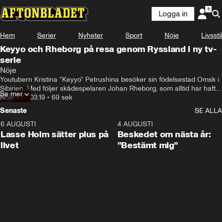
Logga in
Hem
Serier
Nyheter
Sport
Nöje
Livsstil
Keyyo och Rheborg på resa genom Ryssland i ny tv-
serie
Nöje
Youtubern Kristina "Keyyo" Petrushina besöker sin födelsestad Omsk i 
Sibirien. Med följer skådespelaren Johan Rheborg, som alltid har haft 
Se mer
rysskräck. "Keyyo med Rheborg i Ryssland" har premiär på SVT i april.
Nöje
•
28.03.19
•
69 sek
Senaste
SE ALLA
6 AUGUSTI
1:04
4 AUGUSTI
Lasse Holm sätter plus på
Beskedet om nästa år:
livet
”Bestämt mig”